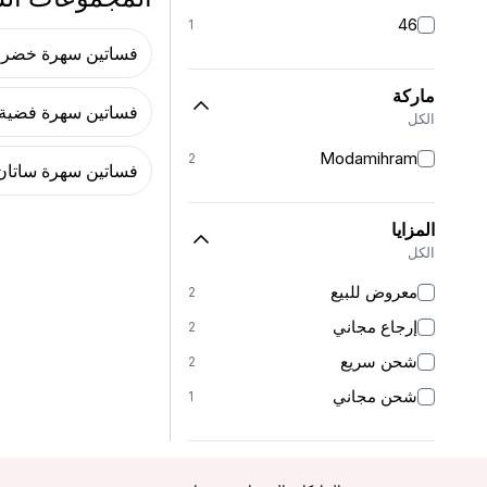
46
1
فساتين سهرة خضرا
ماركة
فساتين سهرة فضية
الكل
Modamihram
2
فساتين سهرة ساتان
المزايا
الكل
معروض للبيع
2
إرجاع مجاني
2
شحن سريع
2
شحن مجاني
1