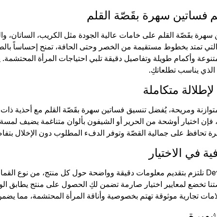
فساتين سهرة بقَصّة القلم
رة بقَصّة القلم على خامات عالية الجودة مثل الكريب، الساتان، والدانت
التي تمتد بخطوط مستقيمة من الخصر وحتى الحافة، تمنح إحساساً بالطول
تنوعة وأكمام طويلة وتفاصيل دقيقة تلبي احتياجات المرأة المحتشمة. ي
الذي يناسب تطلعاتكِ.
لإطلالة متكاملة
وازنة ومريحة، يُفضل تنسيق فساتين سهرة بقَصّة القلم مع أحذية ذات
فإن اختيار أوشحة من الحرير أو الشيفون بألوان متناغمة يضيف لمسة من
 تحافظ على جمالية القصّة وتوفر الدفء المطلوب دون الإخلال بتفاص
ية في الاختيار
نحن في Devr-i Tesettür نلتزم بتقديم معلومات دقيقة وواضحة حول كل منتج، م
صتنا تخضع لمعايير اختيار صارمة تضمن لكِ الحصول على منتج يطابق ال
ت تجارية موثوقة تهتم بخصوصية وأناقة المرأة المحتشمة، مما يضمن لك
شهيرة