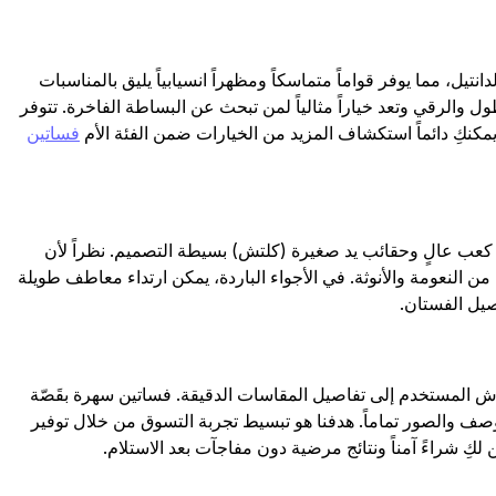
يل، مما يوفر قواماً متماسكاً ومظهراً انسيابياً يليق بالمناسبات
 والرقي وتعد خياراً مثالياً لمن تبحث عن البساطة الفاخرة. تتوفر
مكنكِ دائماً استكشاف المزيد من الخيارات ضمن الفئة الأم
فساتين
 كعب عالٍ وحقائب يد صغيرة (كلتش) بسيطة التصميم. نظراً لأن
 النعومة والأنوثة. في الأجواء الباردة، يمكن ارتداء معاطف طويلة
يل الفستان.
ن نوع القماش المستخدم إلى تفاصيل المقاسات الدقيقة. فساتين سهرة بقَصّة
وصف والصور تماماً. هدفنا هو تبسيط تجربة التسوق من خلال توفير
ِ شراءً آمناً ونتائج مرضية دون مفاجآت بعد الاستلام.