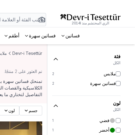
الزي المحتشم منذ 2014l
فساتين
فساتين سهرة
أطقم
Devr-i Tesettür
ملاب
فئة
الكل
تم العثور على 2 منتجًا.
ملابس
2
تمنحكِ فساتين سهرة بقَ
فساتين سهرة
2
الكلاسيكية والقصات الع
التفاصيل لتختاري ما ي
لون
الكل
جسم
لون
فضي
1
أخضر
1