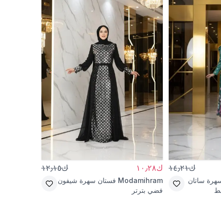
ك١٤٫٢١
ك١٠٫٢٨
ك١٢٫١٥
هرة ساتان
Modamihram
فستان سهرة شيفون
قط
فضي بترتر