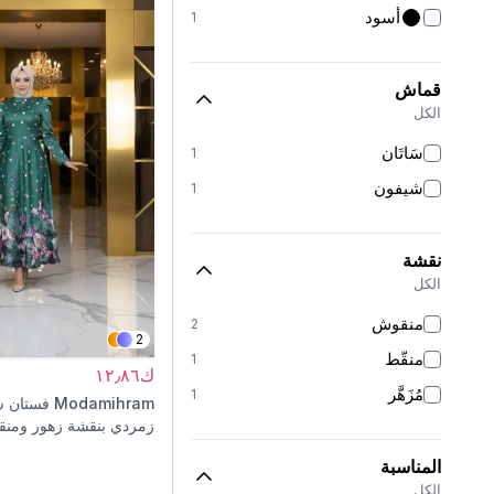
أسود
1
قماش
الكل
سَاتَان
1
شيفون
1
نقشة
الكل
منقوش
2
2
منقّط
1
ك١٢٫٨٦
مُزَهَّر
1
Modamihram
فستان س
زمردي بنقشة زهور ومن
المناسبة
الكل