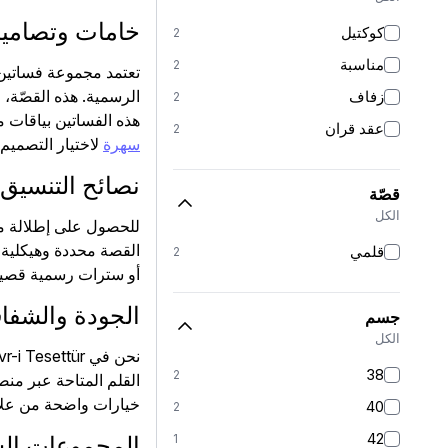
خامات وتصاميم 
كوكتيل
2
مناسبة
2
تعتمد مجموعة فساتين سه
الرسمية. هذه القصّة، 
زفاف
2
هذه الفساتين بياقات م
عقد قران
2
سهرة
لاختيار التصميم 
نصائح التنسيق 
قصّة
الكل
للحصول على إطلالة مت
القصة محددة وهيكلية، 
قلمي
2
أو سترات رسمية قصيرة
الجودة والشفاف
جسم
الكل
38
2
القلم المتاحة عبر من
خيارات واضحة من علاما
40
2
42
1
المجموعات ال