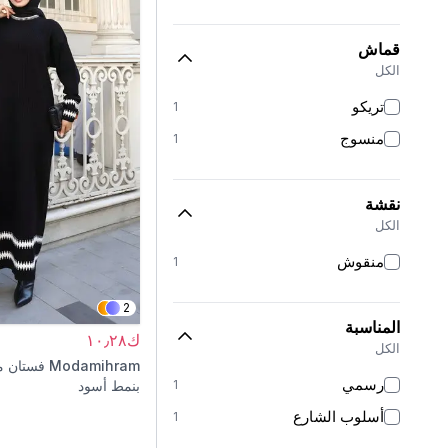
قماش
الكل
تريكو
1
منسوج
1
نقشة
الكل
منقوش
1
2
المناسبة
ك١٠٫٢٨
الكل
Modamihram
فستان م
رسمي
1
بنمط أسود
أسلوب الشارع
1