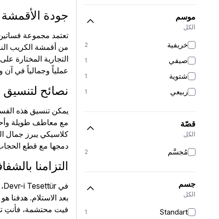
جودة الأقمشة 
موسم
الكل
تعتمد مجموعة فساتين
خريفية
2
من أقمشة الكريب النا
التجارية المختارة على 
صيفي
1
عملياً وجمالياً في آن
شتوية
1
نصائح لتنسيق 
ربيعي
1
يمكن تنسيق هذه الفسا
مع معاطف طويلة وأحذي
قصّة
كلاسيكي يبرز جمال القص
الكل
دمجها مع قطع الحجاب 
مُجسَّم
2
التزامنا بالشف
جسم
في
الكل
بعد الاستلام. هدفنا 
فيت محتشمة، فأنتِ تح
Standart
1