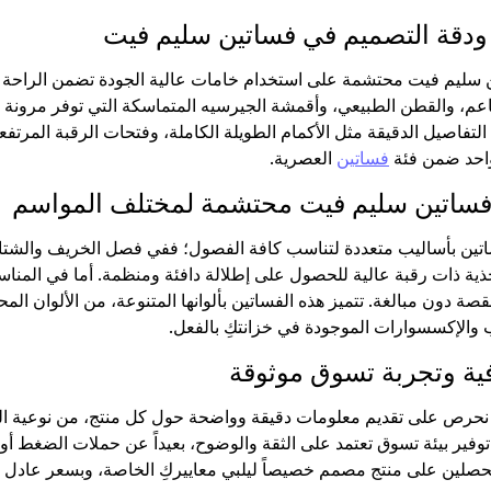
ودقة التصميم في فساتين سليم فيت
 سليم فيت محتشمة على استخدام خامات عالية الجودة تضمن الراحة
عم، والقطن الطبيعي، وأقمشة الجيرسيه المتماسكة التي توفر مرونة
التفاصيل الدقيقة مثل الأكمام الطويلة الكاملة، وفتحات الرقبة المرتفعة
 واحد ضمن فئة
فساتين
العصرية.
فساتين سليم فيت محتشمة لمختلف المواسم
تين بأساليب متعددة لتناسب كافة الفصول؛ ففي فصل الخريف والشتاء
ة ذات رقبة عالية للحصول على إطلالة دافئة ومنظمة. أما في المناس
ة دون مبالغة. تتميز هذه الفساتين بألوانها المتنوعة، من الألوان المحا
والإكسسوارات الموجودة في خزانتكِ بالفعل.
افية وتجربة تسوق موثوقة
 Devr-i Tesettür، نحرص على تقديم معلومات دقيقة وواضحة حول كل منتج، من 
هو توفير بيئة تسوق تعتمد على الثقة والوضوح، بعيداً عن حملات الضغ
صلين على منتج مصمم خصيصاً ليلبي معاييركِ الخاصة، وبسعر عادل يع