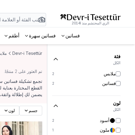
الزي المحتشم منذ 2014l
فساتين
فساتين سهرة
أطقم
Devr-i Tesettür
ملاب
فئة
الكل
تم العثور على 2 منتجًا.
ملابس
2
تجمع تشكيلة فساتين سل
فساتين
2
القطع المختارة بعناية
يضمن لكِ إطلالة واثقة،
لون
الكل
جسم
لون
أسود
2
ملون
1