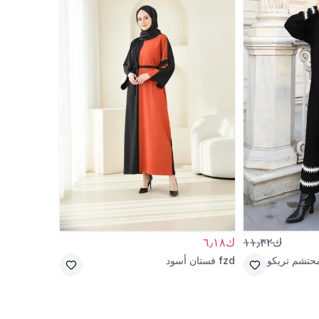
ك١١٫٣٢
ك٦٫١٨
حتشم تريكو
fzd
فستان أسود