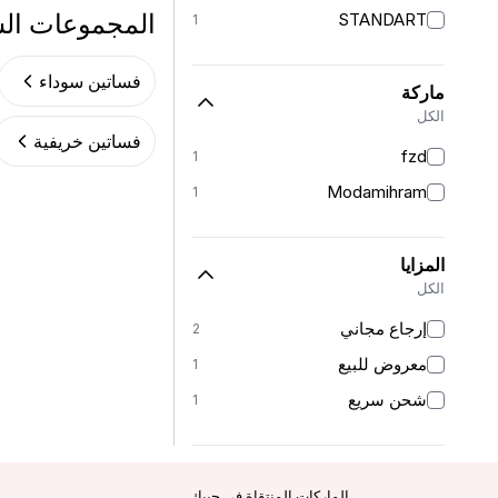
المجموعات ال
STANDART
1
فساتين سوداء
ماركة
الكل
فساتين خريفية
fzd
1
Modamihram
1
المزايا
الكل
إرجاع مجاني
2
معروض للبيع
1
شحن سريع
1
الماركات المنتقاة في جيبك