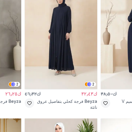
2
2
ك٣٨٫٥٠
ك٣٢٫٤٣
ك٤٦٫٣٢
ك٢٦٫٢٥
فرجة كحلي بتصميم V
Beyza
فرجة كحلي بتفاصيل عروق
Beyza
فرجة
ناتئة