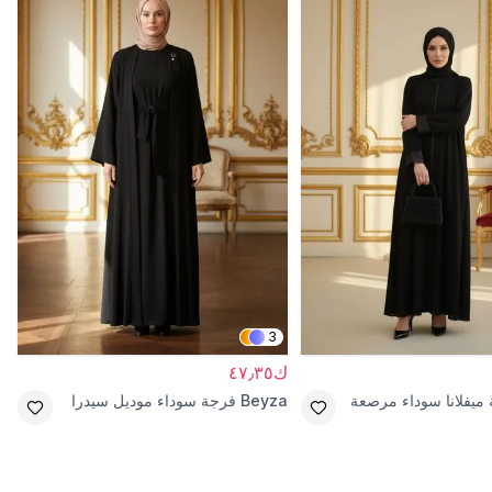
3
ك٤٧٫٣٥
 ميفلانا سوداء مرصعة
Beyza
فرجة سوداء موديل سيدرا