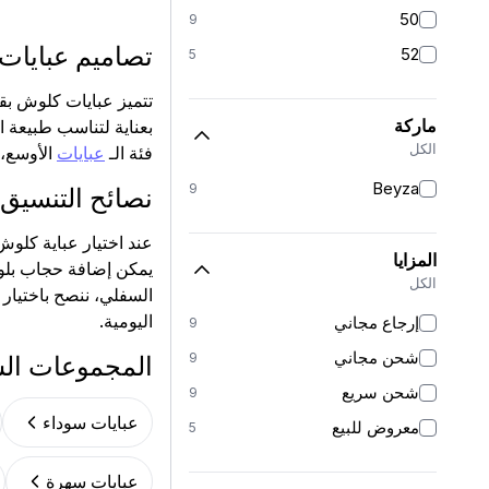
50
9
تصاميم عبايات
52
5
تتميز عبايات كلوش بقص
ماركة
بعناية لتناسب طبيعة 
الكل
فئة الـ
عبايات
الأوسع، 
Beyza
9
نصائح التنسيق 
عند اختيار عباية كلو
المزايا
يمكن إضافة حجاب بلون
الكل
السفلي، ننصح باختيار
اليومية.
إرجاع مجاني
9
شحن مجاني
9
المجموعات ال
شحن سريع
9
عبايات سوداء
معروض للبيع
5
عبايات سهرة