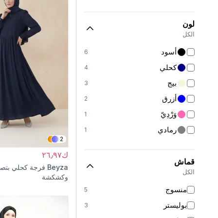
لون
الكل
أسود
6
كحلي
4
بيج
3
أزرق
2
وَرْدِيّ
1
رمادي
1
2
ك٢٦٫٩٧
قماش
Beyza
الكل
وكشكشة
منسوج
5
بوليستر
3