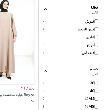
قصّة
الكل
كلوش
9
كبير الحجم
4
عادي
3
مريح
2
فضفاض
1
جسم
الكل
38
7
ك٣٤٫١٨
40
8
Beyza
عباية محتشمة بي
42/44
9
زم
46/48
8