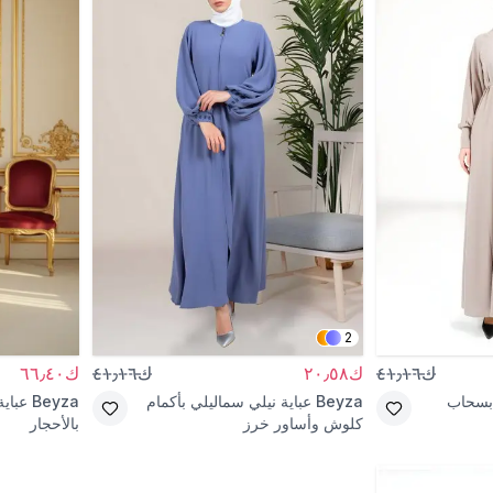
2
ك٤١٫١٦
ك٢٠٫٥٨
ك٤١٫١٦
ك٦٦٫٤٠
 بسحاب
Beyza
عباية نيلي سماليلي بأكمام
Beyza
عباية
كلوش وأساور خرز
بالأحجار