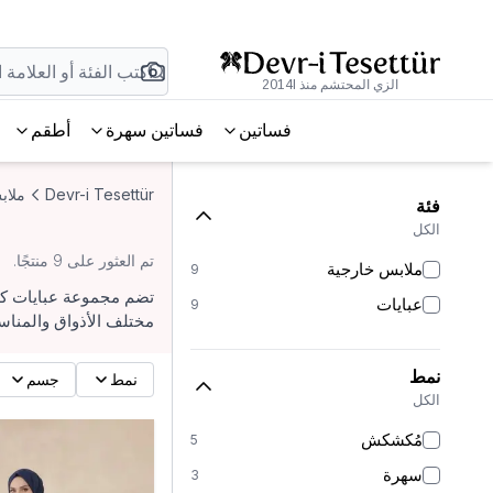
الزي المحتشم منذ 2014l
فساتين
فساتين سهرة
أطقم
Devr-i Tesettür
ملاب
فئة
الكل
تم العثور على 9 منتجًا.
ملابس خارجية
9
تضم مجموعة عبايات كلو
عبايات
9
مختلف الأذواق والمناسب
نمط
نمط
جسم
الكل
مُكشكش
5
سهرة
3