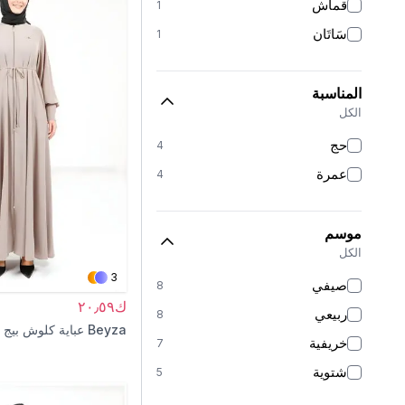
قماش
1
سَاتَان
1
المناسبة
الكل
حج
4
عمرة
4
موسم
الكل
3
صيفي
8
ك٢٠٫٥٩
ربيعي
8
Beyza
عباية كلوش بيج
خريفية
7
شتوية
5