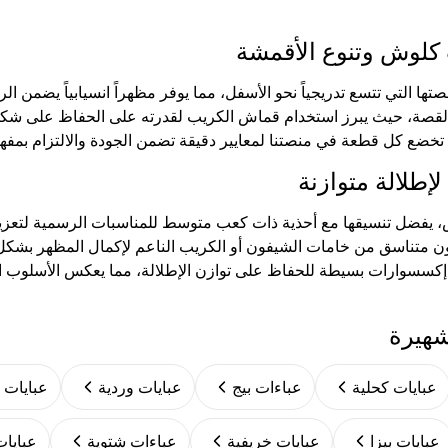
 كلوش وتنوع الأقمشة
تها التي تتسع تدريجياً نحو الأسفل، مما يوفر مظهراً انسيابياً يضمن 
القصة، حيث يبرز استخدام قماش الكريب لقدرته على الحفاظ على شكل ا
تخضع كل قطعة في منصتنا لمعايير دقيقة تضمن الجودة والالتزام بمفهو
لإطلالة متوازنة
ش، يفضل تنسيقها مع أحذية ذات كعب متوسط للمناسبات الرسمية لتعزيز
 متناسق من خامات الشيفون أو الكريب الناعم لإكمال المظهر بشكل ه
 إكسسوارات بسيطة للحفاظ على توازن الإطلالة، مما يعكس الأسلوب ال
شهيرة
عبايات كحلية
عباءات بيج
عبايات وردية
عبايات 
عبايات بيزا
عبايات خريفية
عباءات شتوية
عبايا