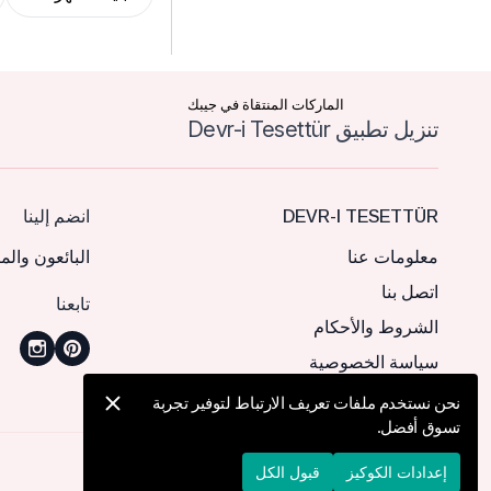
الماركات المنتقاة في جيبك
تنزيل تطبيق Devr-i Tesettür
DEVR-I TESETTÜR
انضم إلينا
معلومات عنا
البائعون والم
اتصل بنا
تابعنا
الشروط والأحكام
سياسة الخصوصية
نحن نستخدم ملفات تعريف الارتباط لتوفير تجربة
تسوق أفضل.
© 2026 Devr-i Tesettür -
جميع الحقوق محفوظة
إعدادات الكوكيز
قبول الكل