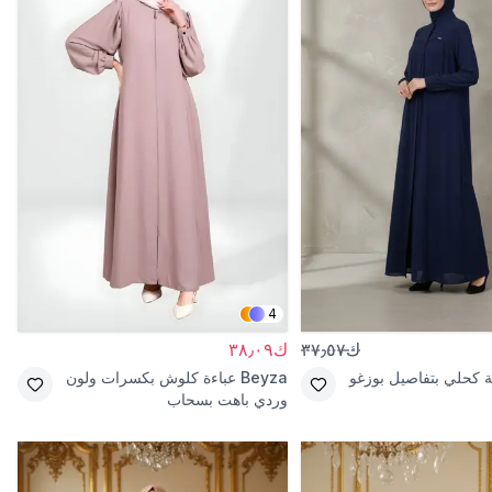
4
ك٣٧٫٥٧
ك٣٨٫٠٩
 كحلي بتفاصيل بوزغو
Beyza
عباءة كلوش بكسرات ولون
وردي باهت بسحاب