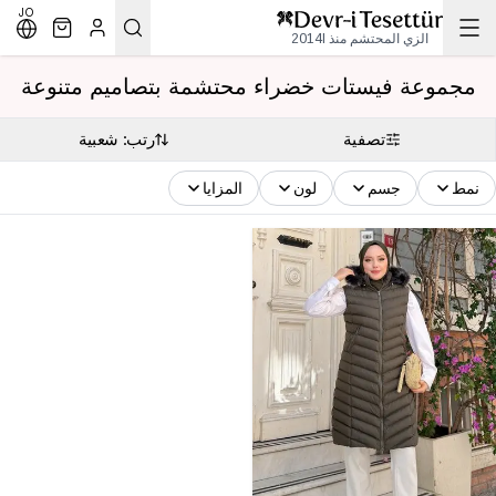
JO
الزي المحتشم منذ 2014l
مجموعة فيستات خضراء محتشمة بتصاميم متنوعة
تصفية
رتب: شعبية
نمط
جسم
لون
المزايا