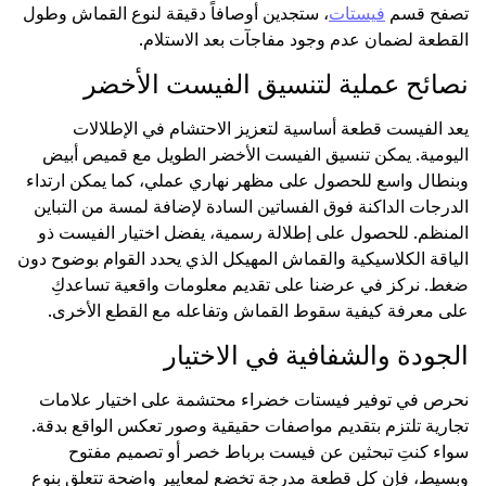
تصفح قسم
فيستات
، ستجدين أوصافاً دقيقة لنوع القماش وطول
القطعة لضمان عدم وجود مفاجآت بعد الاستلام.
نصائح عملية لتنسيق الفيست الأخضر
يعد الفيست قطعة أساسية لتعزيز الاحتشام في الإطلالات
اليومية. يمكن تنسيق الفيست الأخضر الطويل مع قميص أبيض
وبنطال واسع للحصول على مظهر نهاري عملي، كما يمكن ارتداء
الدرجات الداكنة فوق الفساتين السادة لإضافة لمسة من التباين
المنظم. للحصول على إطلالة رسمية، يفضل اختيار الفيست ذو
الياقة الكلاسيكية والقماش المهيكل الذي يحدد القوام بوضوح دون
ضغط. نركز في عرضنا على تقديم معلومات واقعية تساعدكِ
على معرفة كيفية سقوط القماش وتفاعله مع القطع الأخرى.
الجودة والشفافية في الاختيار
نحرص في توفير فيستات خضراء محتشمة على اختيار علامات
تجارية تلتزم بتقديم مواصفات حقيقية وصور تعكس الواقع بدقة.
سواء كنتِ تبحثين عن فيست برباط خصر أو تصميم مفتوح
وبسيط، فإن كل قطعة مدرجة تخضع لمعايير واضحة تتعلق بنوع