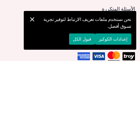
الأسئلة المتكررة
كيف يمكنني تقديم طلب؟
نحن نستخدم ملفات تعريف الارتباط لتوفير تجربة
تسوق أفضل.
الشحن والتوصيل
الإرجاع والإلغاء
إعدادات الكوكيز
قبول الكل
التوصيل إلى
الأردن
© 2026 Devr-i Tesettür -
جميع الحقوق محفوظة
إعدادات الكوكيز
سياسة الكوكيز