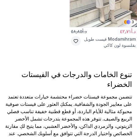
3
د.أ٤٢٫٧١
د.أ٥٨٫٨٥
Modamihram
فيست طويل
بقلنسوة لون كاكي
تنوع الخامات والدرجات في الفيستات
الخضراء
تتضمن مجموعة فيستات خضراء محتشمة خيارات متعددة تعتمد
على معايير الجودة والشفافية. يمكنكِ العثور على فيستات صوفية
محبوكة مثالية للأيام الباردة، أو قطع قطنية خفيفة تناسب فصلي
الربيع والصيف. تتوفر هذه المجموعة بتدرجات تشمل الأخضر
الزيتوني، والزمردي الداكن، والأخضر العشبي، مما يتيح لكِ مقارنة
الخصائص واختيار الدرجة التي تتوافق مع أسلوبك الشخصي. عند