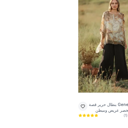
Gene
بنطال حرير قصة
 بخصر عريض ومبطن
)
1
(