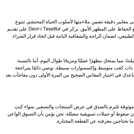
 معايير دقيقة تضمن ملاءمتها لأسلوب الحياة المحتشم. تتنوع
القطع بين الفساتين الطويلة، والتنانير الواسعة، والسترات الرسمية التي توفر تغطية مثالية مع الحفاظ على المظهر الأنيق. نركز في Devr-i Tesettür على تقديم
طبيعي، لضمان الراحة والشفافية التامة قبل اتخاذ قرار الشراء.
ا، مما يمنحكِ مظهرًا عمليًا ومريحًا طوال اليوم. أما بالنسبة
حذية ذات كعب متوسط وإكسسوارات بسيطة. نوصي دائمًا بمراجعة
اعدكِ في اختيار المقاس الصحيح من المرة الأولى دون مفاجآت بعد
 موثوقة تلتزم بالصدق في عرض المنتجات والتسعير. سواء كنتِ
تكِ دون ضغوط أو حملات تسويقية مضللة. نحن نؤمن بأن التسوق الواعي
ا تحتاجين معرفته عن القطعة المختارة.