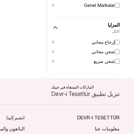
Genel Markalar
3
المزايا
الكل
إرجاع مجاني
3
شحن مجاني
3
شحن سريع
3
الماركات المنتقاة في جيبك
تنزيل تطبيق Devr-i Tesettür
DEVR-I TESETTÜR
انضم إلينا
معلومات عنا
البائعون والم