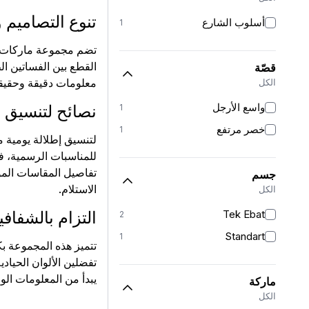
تنوع التصاميم 
أسلوب الشارع
1
تضم مجموعة ماركات متن
قصّة
معلومات دقيقة وحقيقية
الكل
واسع الأرجل
نصائح لتنسيق إ
1
خصر مرتفع
1
لتنسيق إطلالة يومية مت
للمناسبات الرسمية، ف
تفاصيل المقاسات المو
جسم
الاستلام.
الكل
Tek Ebat
التزام بالشفاف
2
Standart
1
تتميز هذه المجموعة ب
تفضلين الألوان الحيادي
يبدأ من المعلومات ال
ماركة
الكل