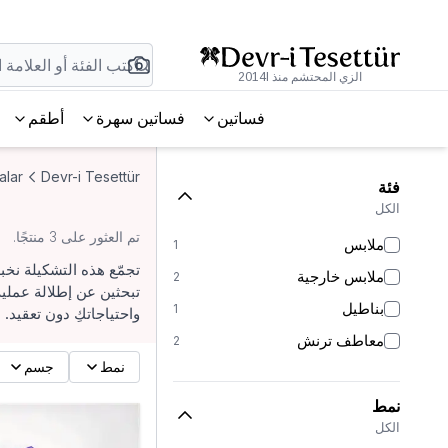
الزي المحتشم منذ 2014l
فساتين
فساتين سهرة
أطقم
alar
Devr-i Tesettür
فئة
الكل
تم العثور على 3 منتجًا.
ملابس
1
تجمّع هذه التشكيلة نخب
ملابس خارجية
2
تبحثين عن إطلالة عملي
بناطيل
1
واحتياجاتكِ دون تعقيد.
معاطف ترنش
2
نمط
جسم
نمط
الكل