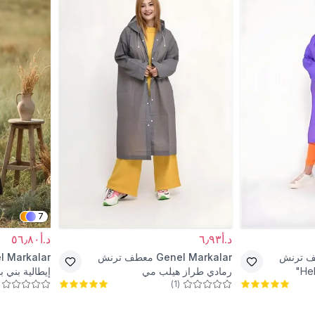
7
د.أ٦٫٩٣
د.أ٥٦٫٨٠
 ترنش
Genel Markalar
معطف ترنش
l Markalar
رمادي طراز هيلب مي
إيطالية بني
)
1
(