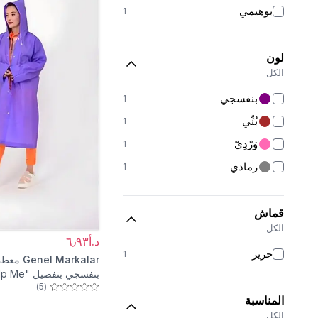
بوهيمي
1
لون
الكل
بنفسجي
1
بُنِّي
1
وَرْدِيّ
1
رمادي
1
قماش
الكل
د.أ٦٫٩٣
حرير
1
Genel Markalar
معطف
بنفسجي بتفصيل "Help Me"
)
5
(
المناسبة
الكل