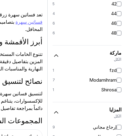
42
5
44
4
تعد فساتين سهرة زرقا
فساتين سهرة
بتصاميم 
46
6
المحافل.
48
6
أبرز الأقمشة 
ماركة
تتنوع الخامات المستخد
الكل
المزين بتفاصيل دقيقة. 
النهارية والمناسبات 
fzd
1
نصائح لتنسيق إط
Modamihram
7
Shirosa
1
لتنسيق فساتين سهرة ز
للإكسسوارات، يتناغم 
دائماً بمراجعة تفاصي
المزايا
الكل
المجموعات ال
إرجاع مجاني
9