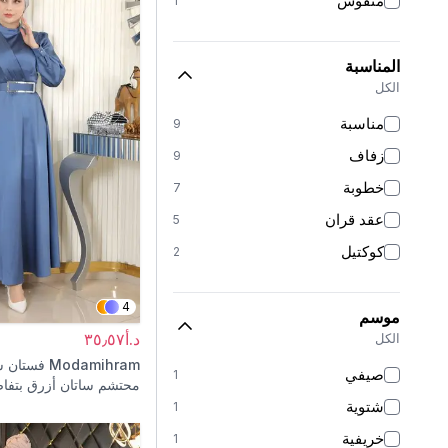
منقوش
1
المناسبة
الكل
مناسبة
9
زفاف
9
خطوبة
7
عقد قران
5
كوكتيل
2
4
موسم
د.أ٣٥٫٥٧
الكل
Modamihram
فستان س
صيفي
1
محتشم ساتان أزرق بتفاص
شتوية
1
خريفية
1