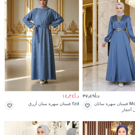
د.أ٣٧٫٤٩
د.أ١٤٫٢٤
Mo
فستان سهرة ساتان
fzd
فستان سهرة ستان أزرق
 أحجار