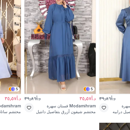
5
5
د.أ٣٩٫٨٦
د.أ٣٥٫٥٧
د.أ٣٩٫٨٦
د.أ٣٥٫٥٧
هرة
Modamihram
فستان سهرة
damihram
يل درابيه
محتشم شيفون أزرق بتفاصيل دانتيل
محتشم ساتان