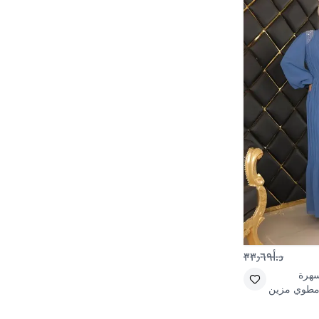
د.أ٣٣٫٦٩
هرة
 مطوي مزين