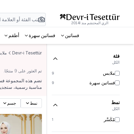
الزي المحتشم منذ 2014l
فساتين
فساتين سهرة
أطقم
Devr-i Tesettür
ملاب
فئة
الكل
تم العثور على 9 منتجًا.
ملابس
9
تضم هذه المجموعة فسات
فساتين سهرة
9
مناسبة رسمية، ستجدين
نمط
نمط
جسم
الكل
مُكَسَّر
1