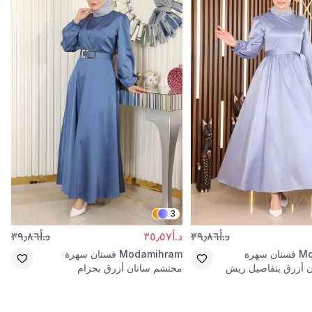
3
د.أ٣٩٫٨٦
د.أ٣٥٫٥٧
د.أ٣٩٫٨٦
Mo
فستان سهرة
Modamihram
فستان سهرة
 أزرق بتفاصيل ريش
محتشم ساتان أزرق بحزام