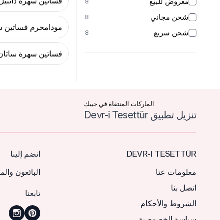
فساتين سهرة دانتيل
معروض للبيع
8
شحن مجاني
8
مودامحرم فساتين 
شحن سريع
8
فساتين سهرة ساتان
الماركات المنتقاة في جيبك
تنزيل تطبيق Devr-i Tesettür
DEVR-I TESETTÜR
انضم إلينا
معلومات عنا
البائعون والم
اتصل بنا
تابعنا
الشروط والأحكام
سياسة الخصوصية