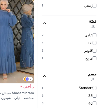
ربيعي
1
قصّة
الكل
عادي
7
لفة
4
كلوش
3
مريح
1
جسم
الكل
2
د.أ٣٠٫٨٢
Standart
1
Modamihram
فستان س
38
6
محتشم - نيلي - شيفون
بأحجار
40
6