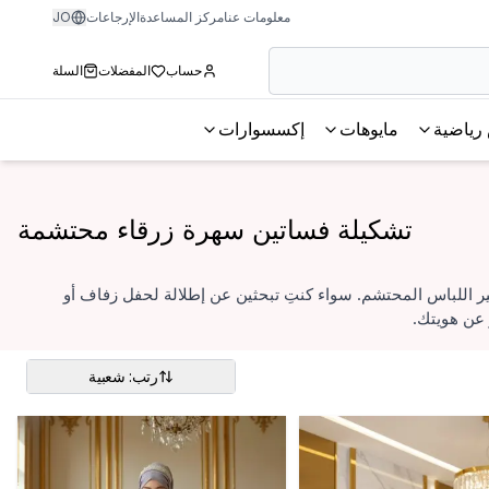
معلومات عنا
مركز المساعدة
الإرجاعات
JO
حساب
المفضلات
السلة
رياضية
مايوهات
إكسسوارات
تشكيلة فساتين سهرة زرقاء محتشمة
ر اللباس المحتشم. سواء كنتِ تبحثين عن إطلالة لحفل زفاف أو
 عن هويتك.
رتب: شعبية