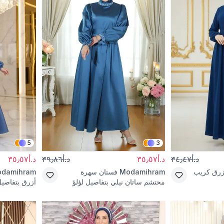
5
3
د.أ٣٤٫٤٧
د.أ٣٥٫٥٧
د.أ٣٩٫٨٦
د.أ٣٥٫٥٧
زرق كريب
Modamihram
فستان سهرة
damihram
محتشم ساتان نيلي بتفاصيل لؤلؤ
أزرق بتفاصيل