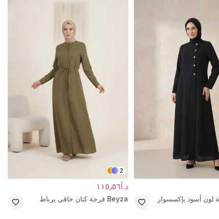
2
د.أ١١٥٫٥٦
 لون أسود بإكسسوار
Beyza
فرجة كتان خاقي برباط