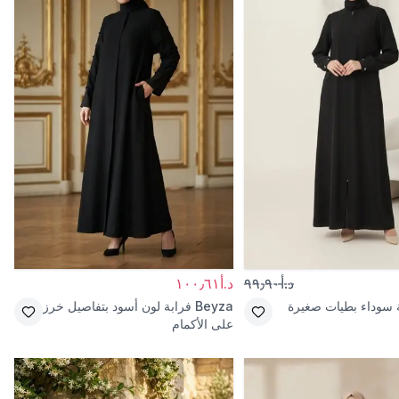
د.أ٩٩٫٩٠
د.أ١٠٠٫٦١
ة سوداء بطيات صغيرة
Beyza
فرابة لون أسود بتفاصيل خرز
على الأكمام