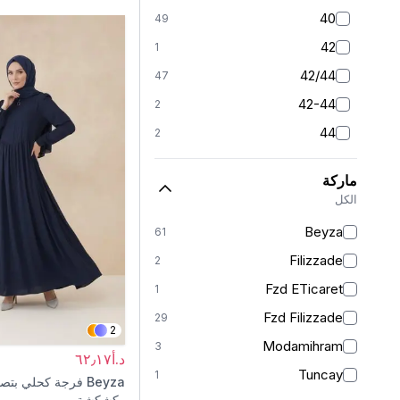
40
49
42
1
42/44
47
42-44
2
44
2
46
1
ماركة
46-48
2
الكل
46/48
47
Beyza
61
48
2
Filizzade
2
50
53
Fzd ETicaret
1
52
34
Fzd Filizzade
29
2
54/56
12
Modamihram
3
د.أ٦٢٫١٧
58/60
4
Tuncay
1
Beyza
وكشكشة