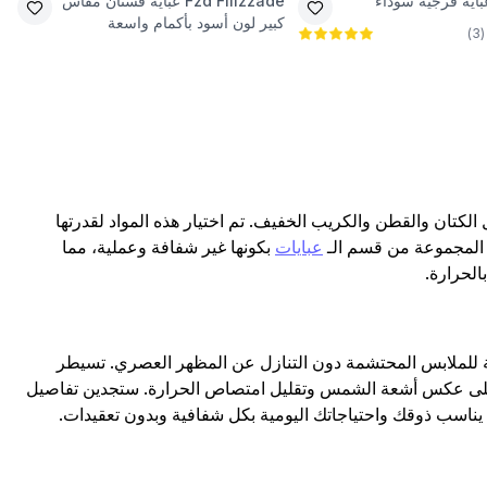
باية فرجية سوداء
Fzd Filizzade
عباية فستان مقاس
كبير لون أسود بأكمام واسعة
)
3
(
تان والقطن والكريب الخفيف. تم اختيار هذه المواد لقدرتها
 المجموعة من قسم الـ
عبايات
بكونها غير شفافة وعملية، مما
الحرارة.
قة للملابس المحتشمة دون التنازل عن المظهر العصري. تسيطر
درتها على عكس أشعة الشمس وتقليل امتصاص الحرارة. ستجدين تفاصيل
ا يناسب ذوقك واحتياجاتك اليومية بكل شفافية وبدون تعقيدات.