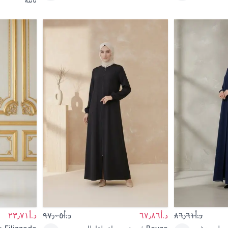
د.أ٨٦٫٦١
د.أ٦٧٫٨٦
د.أ٩٧٫٠٥
د.أ٢٣٫٧١