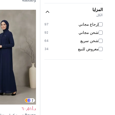
المزايا
الكل
إرجاع مجاني
97
شحن مجاني
92
شحن سريع
64
معروض للبيع
34
2
د.أ٦٠٫٥١