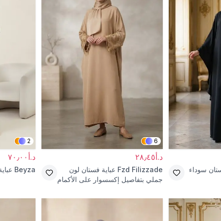
2
6
د.أ٢٨٫٤٥
د.أ٧٠٫٠٠
ستان سوداء
Fzd Filizzade
عباية فستان لون
Beyza
عباي
جملي بتفاصيل إكسسوار على الأكمام