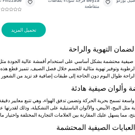
صيل بوزغو
Beyza
فرجة سوداء بلقاطات
Filizzade
ع
متقاطعة
تحميل المزيد
ضمان التهوية والراحة
صيفية محتشمة بشكل أساسي على استخدام أقمشة عالية الجودة مثل الك
لرطوبة وتوفير تهوية مثالية للجسم خلال فصل الصيف. تتميز قطع هذه
الراحة طوال اليوم دون الحاجة إلى طبقات إضافية قد تزيد من الشعور ب
 وألوان صيفية هادئة
واسعة تسمح بحرية الحركة وتضمن تدفق الهواء، وهي تتبع معايير دقي
ادية مثل البيج، الأبيض، والألوان الباستيلية على التشكيلة، وذلك لق
، مما يسهل عليك المقارنة بين العلامات التجارية المختلفة واختيار م
لعبايات الصيفية المحتشمة