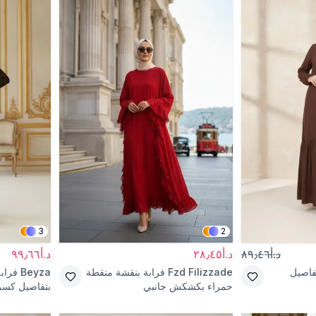
3
2
د.أ٨٩٫٤٦
د.أ٢٨٫٤٥
د.أ٩٩٫٦٦
فاصيل
Fzd Filizzade
فرابة بنقشة منقطة
Beyza
فراب
حمراء بكشكش جانبي
بتفاصيل كس