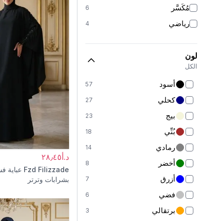
مُكَسَّر
6
رياضي
4
لون
الكل
أسود
57
كحلي
27
بيج
23
بُنِّي
18
رمادي
14
د.أ٢٨٫٤٥
أخضر
8
Fzd Filizzade
عباية ف
أزرق
7
بشرابات وترتر
فضي
6
برتقالي
3