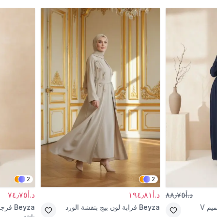
2
2
د.أ٨٨٫٧٥
د.أ١٩٤٫٨١
د.أ٧٤٫٧٥
فرجة كحلي بتصميم V
Beyza
فرابة لون بيج بنقشة الورد
Beyza
فرجة
ناتئة