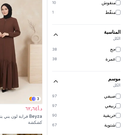
منقوش
10
كريب
1
منقّط
1
المناسبة
الكل
حج
38
عمرة
38
موسم
الكل
صيفي
97
3
ربيعي
97
د.أ٦٢٫٦٤
خريفية
90
Beyza
فرابة لون بني بت
كشكشة
شتوية
67