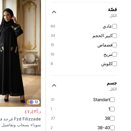
قصّة
الكل
عادي
60
كبير الحجم
34
فضفاض
15
مريح
10
كلوش
8
جسم
الكل
Standart
31
12
1
1
د.أ٤٧٫٤٣
38
37
Fzd Filizzade
فرجة ف
سوداء بسحاب وتفاصيل ت
38-40
2