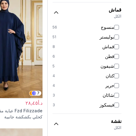
كريمي
3
قماش
كاكي
3
الكل
أحمر
3
منسوج
56
ملون
2
بوليستر
51
ذهبي
2
قماش
8
عنابي
2
قطن
6
وَرْدِيّ
2
شيفون
5
أبيض
2
كتان
4
بنفسجي
1
حرير
4
وردي بودري
1
7
سَاتَان
3
د.أ٢٨٫٤٥
فيسكوز
3
Fzd Filizzade
عباية م
تُول
2
كحلي بكشكشة جانبية
نقشة
جينز
1
الكل
دانتيل
1