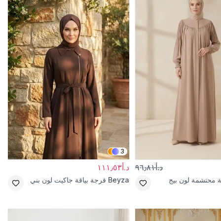
3
د.أ٩٦٫٨١
د.أ١١١٫٥٣
 محتشمة لون بيج
Beyza
فرجة بياقة جاكيت لون بني