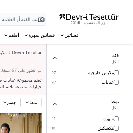
الزي المحتشم منذ 2014l
فساتين
فساتين سهرة
أطقم
Devr-i Tesettür
ملاب
فئة
الكل
تم العثور على 97 منتجًا.
ملابس خارجية
97
تضم مجموعة عبايات صيف
عبايات
97
خيارات متنوعة تلائم ال
نمط
نمط
جسم
الكل
سهرة
41
مُكشكش
10