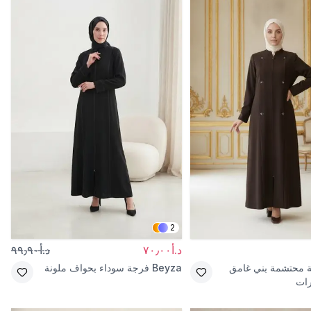
2
د.أ٧٠٫٠٠
د.أ٩٩٫٩٠
ة محتشمة بني غامق
Beyza
فرجة سوداء بحواف ملونة
رات