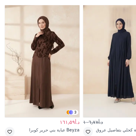
3
د.أ١٠٦٫٧٨
د.أ١٦١٫٥٩
 كحلي بتفاصيل عروق
Beyza
عباية بني حرير كوبرا