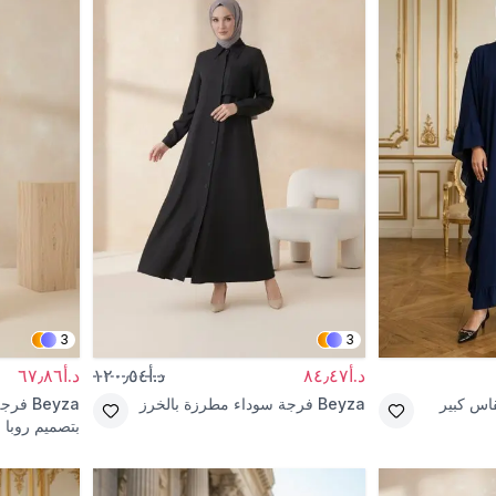
3
3
د.أ٨٤٫٤٧
د.أ١٢٠٫٥٤
د.أ٦٧٫٨٦
قاس كبير
Beyza
فرجة سوداء مطرزة بالخرز
Beyza
فرجة
بتصميم روبا