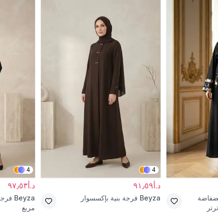
4
4
د.أ٩١٫٥٩
د.أ٩٧٫٥٣
ضفاضة
Beyza
فرجة بنية بإكسسوار
Beyza
فرجة
رتر
مربع