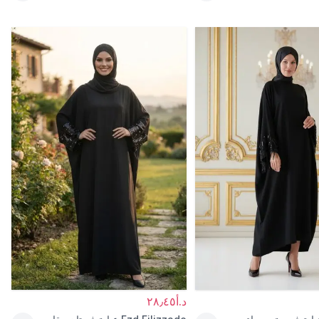
د.أ٢٨٫٤٥