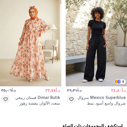
4
د.أ٢٤٫٨٠
د.أ٢٩٫٣١
د.أ٢٢٫٧٨
د.أ٣٥٫٠٦
Mexico Superblue
سروال
Dimar Butik
فستان ربيعي
شروال واسع أسود نمط
متعدد الألوان بنقشة زهور
الشارع
استكشف المجموعات ذات الصلة