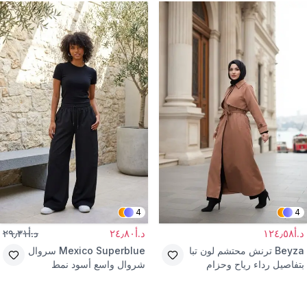
4
4
د.أ١٢٤٫٥٨
د.أ٢٤٫٨٠
د.أ٢٩٫٣١
Beyza
ترنش محتشم لون تبا
Mexico Superblue
سروال
بتفاصيل رداء رياح وحزام
شروال واسع أسود نمط
الشارع