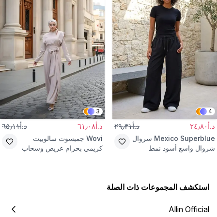
3
4
د.أ٢٤٫٨٠
د.أ٢٩٫٣١
د.أ٦١٫٠٨
د.أ٦٥٫١١
Mexico Superblue
سروال
Wovi
جمبسوت سالوبيت
شروال واسع أسود نمط
كريمي بحزام عريض وسحاب
الشارع
استكشف المجموعات ذات الصلة
Allin Official