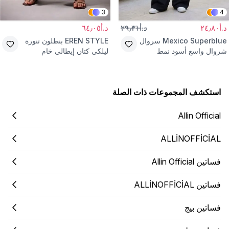
3
4
د.أ٢٤٫٨٠
د.أ٢٩٫٣١
د.أ٦٤٫٠٥
Mexico Superblue
سروال
EREN STYLE
بنطلون تنورة
شروال واسع أسود نمط
ليلكي كتان إيطالي خام
الشارع
استكشف المجموعات ذات الصلة
Allin Official
ALLİNOFFİCİAL
فساتين Allin Official
فساتين ALLİNOFFİCİAL
فساتين بيج