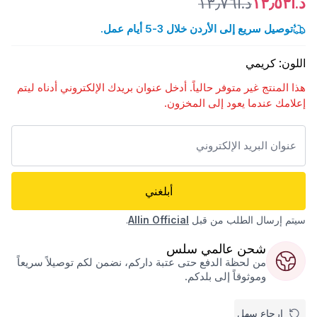
د.أ١٣٫٥٣
د.أ١٣٫٧٦
توصيل سريع إلى الأردن خلال 3-5 أيام عمل.
اللون
:
كريمي
هذا المنتج غير متوفر حالياً. أدخل عنوان بريدك الإلكتروني أدناه ليتم
إعلامك عندما يعود إلى المخزون.
أبلغني
سيتم إرسال الطلب من قبل
Allin Official
.
شحن عالمي سلس
من لحظة الدفع حتى عتبة داركم، نضمن لكم توصيلاً سريعاً
وموثوقاً إلى بلدكم.
إرجاع سهل