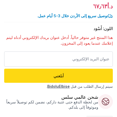
د.أ٦٧٫٦٣
توصيل سريع إلى الأردن خلال 3-5 أيام عمل.
اللون
:
أَسْوَد
هذا المنتج غير متوفر حالياً. أدخل عنوان بريدك الإلكتروني أدناه ليتم
إعلامك عندما يعود إلى المخزون.
أبلغني
سيتم إرسال الطلب من قبل
BidoluElbise
.
شحن عالمي سلس
من لحظة الدفع حتى عتبة داركم، نضمن لكم توصيلاً سريعاً
وموثوقاً إلى بلدكم.