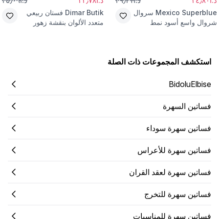
د.أ٢٤٫٨٠
د.أ٢٩٫٣١
د.أ٢٢٫٧٨
د.أ٣٥٫٠٦
Mexico Superblue
سروال
Dimar Butik
فستان ربيعي
شروال واسع أسود نمط
متعدد الألوان بنقشة زهور
الشارع
استكشف المجموعات ذات الصلة
BidoluElbise
فساتين السهرة
فساتين سهرة سوداء
فساتين سهرة للأعراس
فساتين سهرة لعقد القران
فساتين سهرة للتخرج
فساتين سهرة للمناسبات