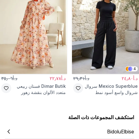
4
د.أ٢٤٫٨٠
د.أ٢٩٫٣١
د.أ٢٢٫٧٨
د.أ٣٥٫٠٦
Mexico Superblue
سروال
Dimar Butik
فستان ربيعي
شروال واسع أسود نمط
متعدد الألوان بنقشة زهور
الشارع
استكشف المجموعات ذات الصلة
BidoluElbise