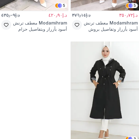
5
5
د.إ٣٥٠٫٧٢
د.إ٣٧٦٫١٤
د.إ٤٢٠٫٩٠
د.إ٤٣٥٫٠٩
Modamihram
معطف ترنش
Modamihram
معطف ترنش
أسود بأزرار وتفاصيل بروش
أسود بأزرار وبتفاصيل حزام
3