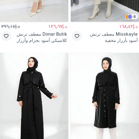
6
د.إ١٦٨٫٤٢
د.إ١٢٦٫٦٧
د.إ٢٩٦٫١٤
Misskayle
معطف ترنش
Dimar Butik
معطف ترنش
أسود بأزرار مخفية
كلاسيكي أسود بحزام وأزرار
مزدوجة