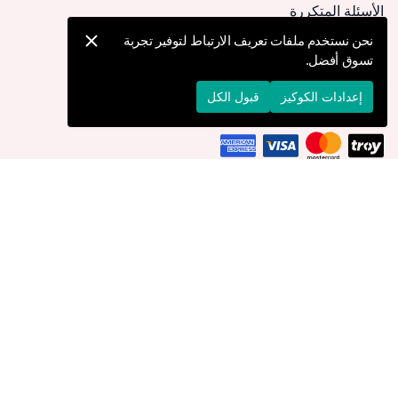
الأسئلة المتكررة
كيف يمكنني تقديم طلب؟
نحن نستخدم ملفات تعريف الارتباط لتوفير تجربة
تسوق أفضل.
الشحن والتوصيل
الإرجاع والإلغاء
إعدادات الكوكيز
قبول الكل
التوصيل إلى
الإمارات العربية المتحدة
© 2026 Devr-i Tesettür -
جميع الحقوق محفوظة
إعدادات الكوكيز
سياسة الكوكيز