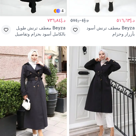
4
د.إ٥١٦٫٦٣
د.إ٥٧٤٫٠٤
د.إ٧٣٦٫٨٤
Beyza
معطف ترنش أسود
Beyza
معطف ترنش طويل
بأزرار وحزام
بالكامل أسود بحزام وتفاصيل
واقية للرياح