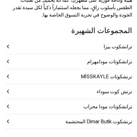
هيبة وأناقة فورية على مظهركِ، كما أنه يحميكِ من تقلبات
الطقس بأسلوب راقٍ، مما يجعله استثماراً ذكياً لكل سيدة تقدر
الجودة والوضوح في تجربة التسوق الخاصة بها.
المجموعات الشهيرة
ترانشكوت بيزا
ترانشكوتات مودامهرام
ترنشكوتات MİSSKAYLE
ترنش كوت سوداء
ترانشكوتات مودا محراب
ترنشكوت Dimar Butik المحتشمة