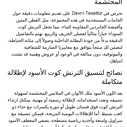
المحتشمة
نحرص في Devr-i Tesettür على تقديم معلومات دقيقة حول
الخامات المستخدمة في هذه المجموعة، مثل القطن المتين
وأقمشة الجابردين المقاومة للماء، مما يجعل الترنش كوت
السوداء خياراً مثالياً لفصلي الخريف والربيع. نهتم بالتفاصيل
الدقيقة بدءاً من جودة البطانة الداخلية وصولاً إلى متانة الخياطة،
لنضمن لكِ منتجاً يتوافق مع معاييرنا الصارمة للشفافية
والموثوقية، دون مبالغة في الوعود أو عروض وهمية قد تشتت
انتباهكِ.
نصائح لتنسيق الترنش كوت الأسود لإطلالة
متكاملة
يعد اللون الأسود ملك الألوان في الملابس المحتشمة لسهولة
تنسيقه وتعدد استخداماته. لإطلالة رسمية أو مهنية، يمكنكِ ارتداء
الترنش كوت فوق فستان طويل أو تنورة بكسرات مع حذاء ذو
كعب بسيط. أما للإطلالات اليومية المريحة، فيمكن تنسيقه مع
سراويل واسعة وأحذية رياضية مسطحة. يضفي المعطف الأسود