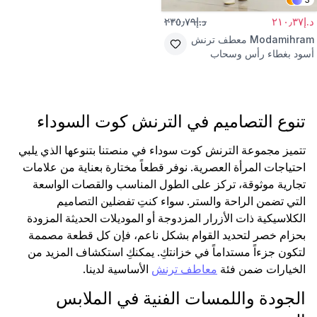
د.إ٢١٠٫٣٧
د.إ٢٣٥٫٧٩
Modamihram
معطف ترنش
أسود بغطاء رأس وسحاب
تنوع التصاميم في الترنش كوت السوداء
تتميز مجموعة الترنش كوت سوداء في منصتنا بتنوعها الذي يلبي
احتياجات المرأة العصرية. نوفر قطعاً مختارة بعناية من علامات
تجارية موثوقة، تركز على الطول المناسب والقصات الواسعة
التي تضمن الراحة والستر. سواء كنتِ تفضلين التصاميم
الكلاسيكية ذات الأزرار المزدوجة أو الموديلات الحديثة المزودة
بحزام خصر لتحديد القوام بشكل ناعم، فإن كل قطعة مصممة
لتكون جزءاً مستداماً في خزانتكِ. يمكنكِ استكشاف المزيد من
الخيارات ضمن فئة
معاطف ترنش
الأساسية لدينا.
الجودة واللمسات الفنية في الملابس