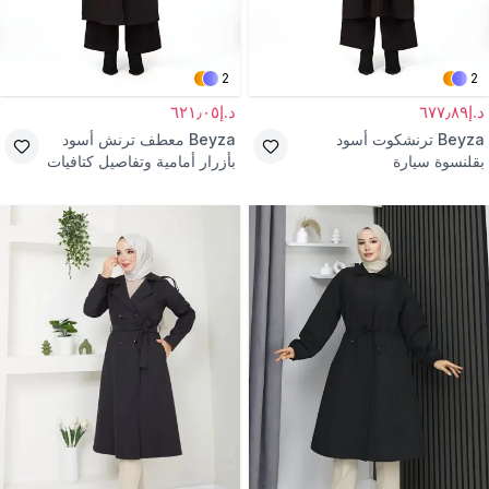
2
2
د.إ٦٧٧٫٨٩
د.إ٦٢١٫٠٥
Beyza
ترنشكوت أسود
Beyza
معطف ترنش أسود
بقلنسوة سيارة
بأزرار أمامية وتفاصيل كتافيات