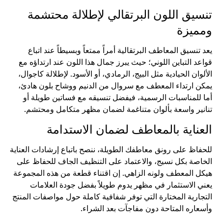
تنسيق اللون البرتقالي لإطلالة محتشمة
ومميزة
يعد تنسيق المعاطف البرتقالية أمراً ممتعاً وبسيطاً عند اتباع
قواعد التباين اللوني؛ حيث يبرز جمال هذا اللون عند ارتداؤه مع
الألوان الحيادية مثل البيج، الرمادي، أو الأسود. لإطلالة كاجوال،
يمكن ارتداء المعطف مع سروال من الدنيم ووشاح بلون هادئ،
أما للمناسبات الرسمية، فيفضل تنسيقه مع فساتين طويلة أو
تنانير واسعة بألوان متناغمة لضمان مظهر متكامل ومحتشم.
العناية بالمعاطف لضمان الاستدامة
للحفاظ على رونق معاطفك الطويلة، ننصح باتباع إرشادات العناية
الخاصة بكل نسيج، والاعتماد على التنظيف الجاف للحفاظ على
هيكل المعطف ولونه الزاهي. إن اقتناء قطعة من هذه المجموعة
يعني الاستثمار في مظهر يدوم طويلاً بفضل جودة العلامات
التجارية المختارة التي توفر شفافية كاملة حول مواصفات المنتج
وأسعاره المتاحة دون مفاجآت بعد الشراء.