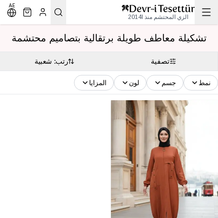
AE
الزي المحتشم منذ 2014l
تشكيلة معاطف طويلة برتقالية بتصاميم محتشمة
تصفية
رتب: شعبية
نمط
جسم
لون
المزايا