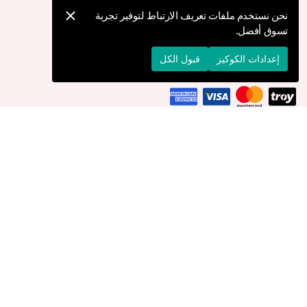
كيف يمكنني تقديم طلب؟
نحن نستخدم ملفات تعريف الارتباط لتوفير تجربة
تسوق أفضل.
الشحن والتوصيل
الإرجاع والإلغاء
إعدادات الكوكيز
قبول الكل
التوصيل إلى
الإمارات العربية المتحدة
© 2026 Devr-i Tesettür -
جميع الحقوق محفوظة
إعدادات الكوكيز
سياسة الكوكيز