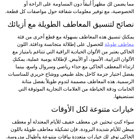
مما يضمن لكِ مظهراً أنيقاً دون المساومة على الراحة أو
الخصوصية، مع توفير معلومات شفافة حول مواصفات كل قطعة.
نصائح لتنسيق المعاطف الطويلة مع أزيائك
يمكنكِ تنسيق هذه المعاطف بسهولة مع قطع أخرى من فئة
معاطف طويلة
للحصول على إطلالة متجانسة ودافئة. اللون
الخاكي يعتبر من الألوان الحيادية الراقية التي تتناغم بامتياز مع
الألوان الترابية، الأسود، أو الأبيض. لإطلالة يومية عملية، يمكنكِ
ارتداء المعطف الخاكي مع حذاء رياضي وسروال واسع، بينما
يفضل اختيار جزمة كاحل بجلد طبيعي ووشاح حريري للمناسبات
الرسمية. هذه المعاطف مصممة لتدوم طويلاً بفضل متانة
الخامات ودقة الخياطة من العلامات التجارية الموثوقة التي
نستضيفها.
خيارات متنوعة لكل الأوقات
سواء كنتِ تبحثين عن معطف خفيف للأيام المعتدلة أو معطف
مبطن للأيام شديدة البرودة، فإن تشكيلة معاطف طويلة باللون
الخاكي توفر لكِ خيارات متعددة بياقات متنوعة وأطوال مدروسة.