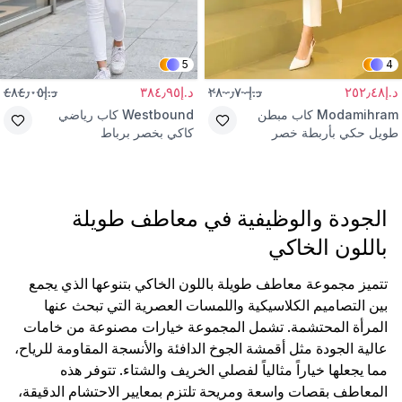
5
4
د.إ٢٥٢٫٤٨
د.إ٢٨٠٫٧٠
د.إ٣٨٤٫٩٥
د.إ٤٨٤٫٠٥
Modamihram
كاب مبطن
Westbound
كاب رياضي
طويل حكي بأربطة خصر
كاكي بخصر برباط
الجودة والوظيفية في معاطف طويلة
باللون الخاكي
تتميز مجموعة معاطف طويلة باللون الخاكي بتنوعها الذي يجمع
بين التصاميم الكلاسيكية واللمسات العصرية التي تبحث عنها
المرأة المحتشمة. تشمل المجموعة خيارات مصنوعة من خامات
عالية الجودة مثل أقمشة الجوخ الدافئة والأنسجة المقاومة للرياح،
مما يجعلها خياراً مثالياً لفصلي الخريف والشتاء. تتوفر هذه
المعاطف بقصات واسعة ومريحة تلتزم بمعايير الاحتشام الدقيقة،