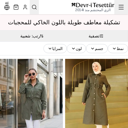
AE
الزي المحتشم منذ 2014l
تشكيلة معاطف طويلة باللون الخاكي للمحجبات
تصفية
رتب: شعبية
نمط
جسم
لون
المزايا