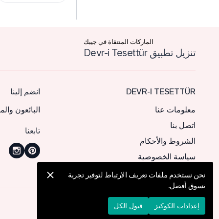
الماركات المنتقاة في جيبك
تنزيل تطبيق Devr-i Tesettür
DEVR-I TESETTÜR
انضم إلينا
معلومات عنا
البائعون والم
اتصل بنا
تابعنا
الشروط والأحكام
سياسة الخصوصية
نحن نستخدم ملفات تعريف الارتباط لتوفير تجربة
تسوق أفضل.
© 2026 Devr-i Tesettür -
جميع الحقوق محفوظة
إعدادات الكوكيز
قبول الكل