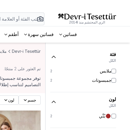
الزي المحتشم منذ 2014l
فساتين
فساتين سهرة
أطقم
Devr-i Tesettür
ملاب
فئة
الكل
تم العثور على 2 منتجًا.
ملابس
2
توفر مجموعة جمبسوتات ب
جمبسوتات
2
التصاميم لتناسب إطلالا
لون
جسم
لون
الكل
بُنِّي
2