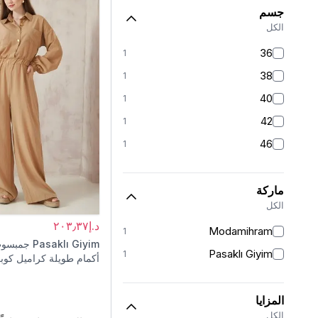
جسم
الكل
36
1
38
1
40
1
42
1
46
1
ماركة
الكل
د.إ٢٠٣٫٣٧
Modamihram
1
Pasaklı Giyim
جمبسوت
Pasaklı Giyim
1
أكمام طويلة كراميل كوب
وأكمام مطاطية وجيوب
المزايا
الكل