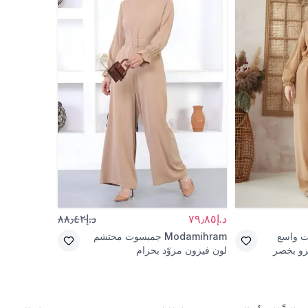
د.إ٧٩٫٨٥
د.إ٨٨٫٤٢
 واسع
Modamihram
جمبسوت محتشم
رو بخصر
لون فيزون مزوّد بحزام