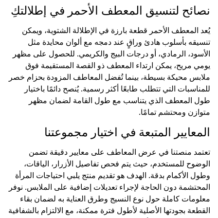
نصائح لتنسيق المعطف الأحمر في إطلالتكِ
يُعد المعطف الأحمر قطعة بارزة في الإطلالة الشتوية، ويمكن
تنسيقه بأسلوب هادئ وراقٍ عند دمجه مع ألوان محايدة مثل
الأسود، الرمادي، أو درجات البيج والكريمي. للحصول على مظهر
يومي مريح، يمكن ارتداء المعطف ذو القصة المستقيمة فوق
ملابس محيكة بسيطة، بينما تُفضل المعاطف المزودة بحزام خصر
للمناسبات التي تتطلب طابعًا أكثر رسمية. يُنصح دائمًا باختيار
طول المعطف الذي يتناسب مع طول القامة لضمان مظهر
متوازن ومحتشم تمامًا.
المعايير المتبعة في اختيار مجموعتنا
تعتمد منصتنا في عرض المعاطف على معايير دقيقة تضمن
الوضوح للمستخدم، حيث يتم فحص تفاصيل الأزرار، الياقات،
وطول الأكمام بدقة. الهدف هو تقديم منتج يلبي احتياجات المرأة
المحتشمة دون الحاجة لإجراء تعديلات إضافية على الملابس. نوفر
معلومات كاملة حول نوع النسيج وطرق العناية به لضمان بقاء
القطعة بجودتها الأصلية لأطول فترة ممكنة، مع الالتزام بالشفافية