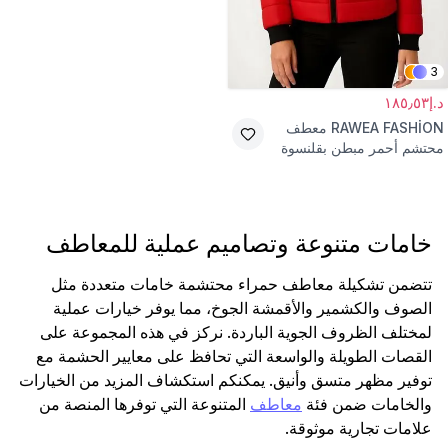
3
د.إ١٨٥٫٥٣
RAWEA FASHİON
معطف
محتشم أحمر مبطن بقلنسوة
طارد للماء
خامات متنوعة وتصاميم عملية للمعاطف
تتضمن تشكيلة معاطف حمراء محتشمة خامات متعددة مثل
الصوف والكشمير والأقمشة الجوخ، مما يوفر خيارات عملية
لمختلف الظروف الجوية الباردة. نركز في هذه المجموعة على
القصات الطويلة والواسعة التي تحافظ على معايير الحشمة مع
توفير مظهر متسق وأنيق. يمكنكم استكشاف المزيد من الخيارات
والخامات ضمن فئة
معاطف
المتنوعة التي توفرها المنصة من
علامات تجارية موثوقة.