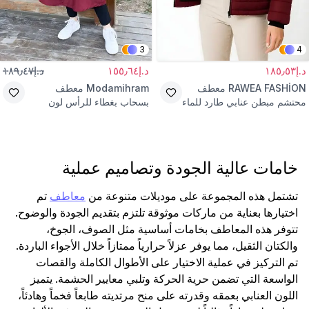
3
4
د.إ١٨٥٫٥٣
د.إ١٥٥٫٦٤
د.إ١٨٩٫٤٧
RAWEA FASHİON
معطف
Modamihram
معطف
محتشم مبطن عنابي طارد للماء
بسحاب بغطاء للرأس لون
بسحاب وقبعة
عنابي
خامات عالية الجودة وتصاميم عملية
تشتمل هذه المجموعة على موديلات متنوعة من
معاطف
تم
اختيارها بعناية من ماركات موثوقة تلتزم بتقديم الجودة والوضوح.
تتوفر هذه المعاطف بخامات أساسية مثل الصوف، الجوخ،
والكتان الثقيل، مما يوفر عزلاً حرارياً ممتازاً خلال الأجواء الباردة.
تم التركيز في عملية الاختيار على الأطوال الكاملة والقصات
الواسعة التي تضمن حرية الحركة وتلبي معايير الحشمة. يتميز
اللون العنابي بعمقه وقدرته على منح مرتديته طابعاً فخماً وهادئاً،