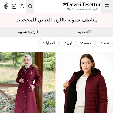
AE
الزي المحتشم منذ 2014l
معاطف شتوية باللون العنابي للمحجبات
تصفية
رتب: شعبية
نمط
جسم
لون
المزايا