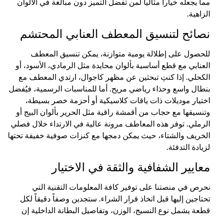
مما يجعله خياراً مثالياً لمن تفضل التميز دون مبالغة في الألوان
الزاهية.
نصائح لتنسيق المعطف العنابي المحتشم
للحصول على إطلالة يومية متوازنة، يمكن تنسيق المعطف
العنابي مع قطع أساسية بألوان محايدة مثل الرمادي، الأسود، أو
الكحلي. إذا كنتِ تبحثين عن مظهر كاجوال، ارتدي المعطف مع
بنطال واسع وحذاء رياضي مريح. أما للمناسبات الرسمية، فيُفضل
اختيار موديلات ذات ياقات كلاسيكية أو أحزمة خصر بسيطة،
وتنسيقها مع حجاب من أقمشة راقية مثل الحرير بألوان البيج أو
الرملي. توفر هذه المعاطف مرونة عالية في الارتداء خلال فصلي
الخريف والشتاء، حيث يمكن دمجها مع كنزات صوفية خفيفة تحتها
لزيادة التدفئة.
معايير الشفافية والثقة في الاختيار
نحرص في منصتنا على توفير كافة المعلومات التقنية التي
تحتاجين إليها قبل اتخاذ قرار الشراء. ستجدين وصفاً دقيقاً لكل
قطعة يشمل نوع النسيج، الوزن، وتفاصيل البطانة الداخلية إن