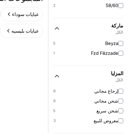
58/60
2
عبايات سوداء
ماركة
عبايات بليسيه
الكل
Beyza
5
Fzd Filizzade
1
المزايا
الكل
إرجاع مجاني
6
شحن مجاني
6
شحن سريع
5
معروض للبيع
3