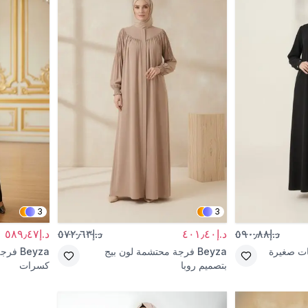
3
3
د.إ٥٩٠٫٨٨
د.إ٤٠١٫٤٠
د.إ٥٧٢٫٦٣
د.إ٥٨٩٫٤٧
ات صغيرة
Beyza
فرجة محتشمة لون بيج
Beyza
فرجة
بتصميم روبا
كسرات