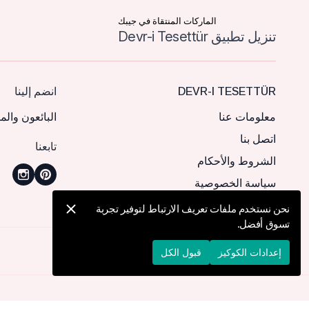
الماركات المنتقاة في جيبك
تنزيل تطبيق Devr-i Tesettür
DEVR-I TESETTÜR
انضم إلينا
معلومات عنا
البائعون والم
اتصل بنا
تابعنا
الشروط والأحكام
سياسة الخصوصية
نحن نستخدم ملفات تعريف الارتباط لتوفير تجربة
تسوق أفضل.
© 2026 Devr-i Tesettür -
جميع الحقوق محفوظة
إعدادات الكوكيز
قبول الكل