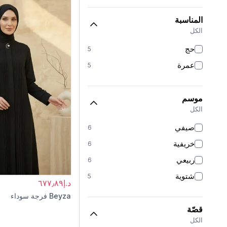
المناسبة
الكل
حج
5
عمرة
5
موسم
الكل
صيفي
6
خريفية
6
ربيعي
6
شتوية
5
د.إ٦٧٧٫٨٩
Beyza
فرجة سوداء
قصّة
الكل