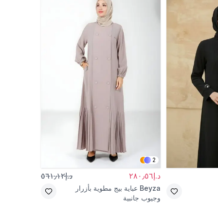
2
د.إ٢٨٠٫٥٦
د.إ٥٦١٫١٢
Beyza
عباية بيج مطوية بأزرار
وجيوب جانبية