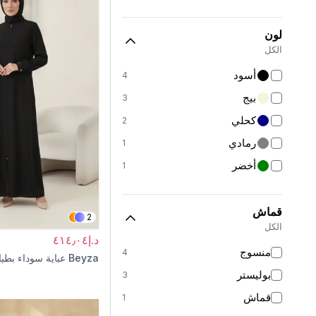
لون
الكل
أسود
4
بيج
3
كحلي
2
رمادي
1
أخضر
1
قماش
2
الكل
د.إ٤١٤٫٠٤
منسوج
4
Beyza
عباية سوداء بطي
بوليستر
3
قماش
1