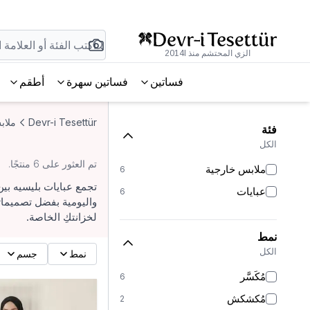
الزي المحتشم منذ 2014l
فساتين
فساتين سهرة
أطقم
Devr-i Tesettür
ملاب
فئة
الكل
تم العثور على 6 منتجًا.
ملابس خارجية
6
تجمع عبايات بليسيه بي
عبايات
6
واليومية بفضل تصميماته
لخزانتكِ الخاصة.
نمط
الكل
نمط
جسم
مُكَسَّر
6
مُكشكش
2