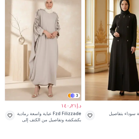
3
د.إ١٤٠٫٢١
 سوداء بتفاصيل
Fzd Filizzade
عباية واسعة رمادية
بكشكشة وتفاصيل من الكتف إلى
الأساور