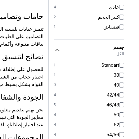
عادي
4
خامات وتصاميم 
كبير الحجم
2
فضفاض
1
تتميز عبايات بليسيه ال
التصاميم على الطيات 
بياقات متنوعة وأكمام
جسم
الكل
نصائح لتنسيق ع
Standart
1
للحصول على إطلالة مت
38
1
اختيار حجاب من الشيفو
القوام بشكل بسيط مع 
40
3
42/44
4
الجودة والشفاف
46/48
5
نحن نهتم بتقديم معلوم
50
4
معايير الجودة التي ت
عند اختيار إطلالتكِ الق
52
4
54/56
4
المجموعات ال