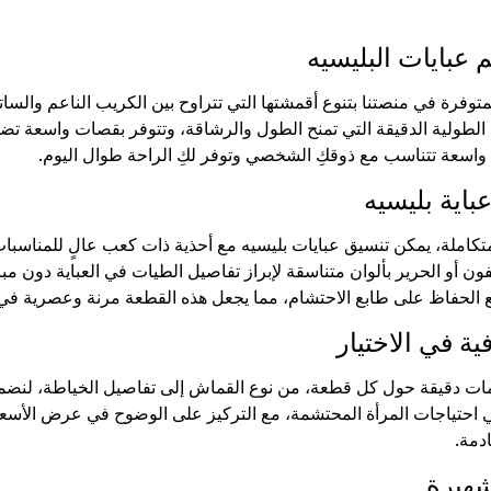
عبايات البليسيه
متوفرة في منصتنا بتنوع أقمشتها التي تتراوح بين الكريب الناعم والساتا
الطولية الدقيقة التي تمنح الطول والرشاقة، وتتوفر بقصات واسعة تضم
 واسعة تتناسب مع ذوقكِ الشخصي وتوفر لكِ الراحة طوال اليوم.
باية بليسيه
كاملة، يمكن تنسيق عبايات بليسيه مع أحذية ذات كعب عالٍ للمناسبات
ن أو الحرير بألوان متناسقة لإبراز تفاصيل الطيات في العباية دون م
الحفاظ على طابع الاحتشام، مما يجعل هذه القطعة مرنة وعصرية في خز
ية في الاختيار
ات دقيقة حول كل قطعة، من نوع القماش إلى تفاصيل الخياطة، لنضمن لك
لبي احتياجات المرأة المحتشمة، مع التركيز على الوضوح في عرض الأسع
ادمة.
شهيرة