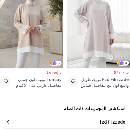
6
9
د.إ٥٦٫٠٠
د.إ٤٨٫٩٨
Fzd Filizzade
تونيك طويل
Tuncay
تونيك لون جملي
واسع لون بيج بتفاصيل قماش
بتفاصيل غارني على الأكمام
مختلفة
والحاشية
استكشف المجموعات ذات الصلة
fzd filizzade