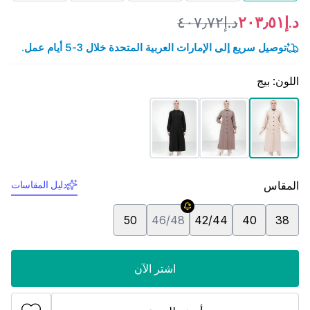
د.إ٢٠٣٫٥١
د.إ٤٠٧٫٧٢
توصيل سريع إلى الإمارات العربية المتحدة خلال 3-5 أيام عمل.
اللون
:
بيج
المقاس
دليل المقاسات
50
46/48
42/44
40
38
اشتر الآن