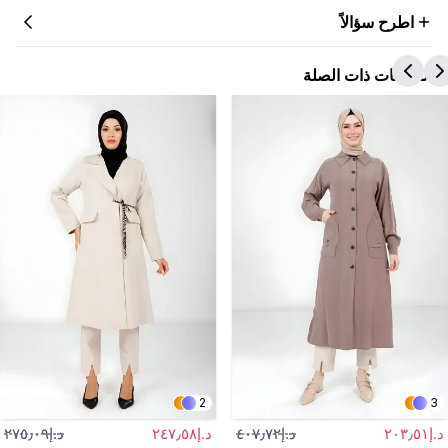
اطرح سؤالاً
المنتجات ذات الصلة
2
3
د.إ٢٠٣٫٥١
د.إ٤٠٧٫٧٢
د.إ٢٤٧٫٥٨
د.إ٢٧٥٫٠٩