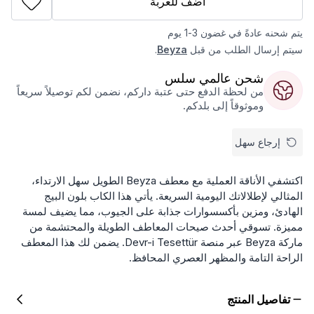
أضف للعربة
يتم شحنه عادةً في غضون 3-1 يوم
سيتم إرسال الطلب من قبل
Beyza
.
شحن عالمي سلس
من لحظة الدفع حتى عتبة داركم، نضمن لكم توصيلاً سريعاً
وموثوقاً إلى بلدكم.
إرجاع سهل
اكتشفي الأناقة العملية مع معطف Beyza الطويل سهل الارتداء،
المثالي لإطلالاتك اليومية السريعة. يأتي هذا الكاب بلون البيج
الهادئ، ومزين بأكسسوارات جذابة على الجيوب، مما يضيف لمسة
مميزة. تسوقي أحدث صيحات المعاطف الطويلة والمحتشمة من
ماركة Beyza عبر منصة Devr-i Tesettür. يضمن لك هذا المعطف
الراحة التامة والمظهر العصري المحافظ.
تفاصيل المنتج