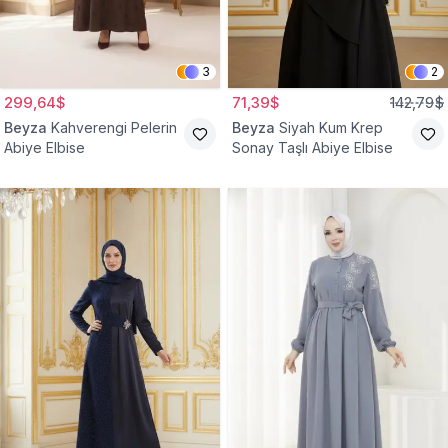
3
2
299,64$
71,39$
142,79$
Beyza
Kahverengi Pelerin
Beyza
Siyah Kum Krep
Abiye Elbise
Sonay Taşlı Abiye Elbise