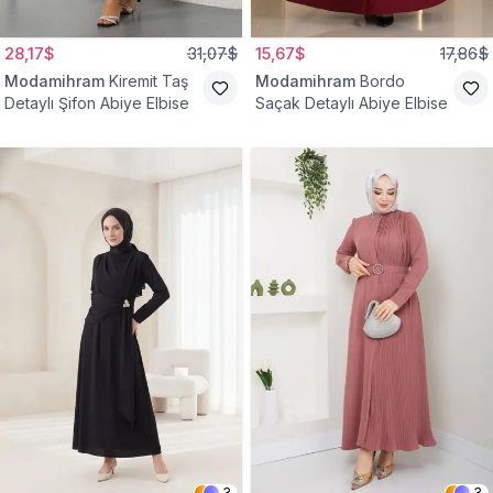
28,17$
31,07$
15,67$
17,86$
Modamihram
Kiremit Taş
Modamihram
Bordo
Detaylı Şifon Abiye Elbise
Saçak Detaylı Abiye Elbise
3
3