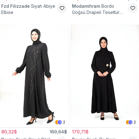
Fzd Filizzade
Siyah Abiye
Modamihram
Bordo
Elbise
Göğsü Drapeli Tesettür
Abiye Elbise
2
2
80,32$
160,64$
170,71$