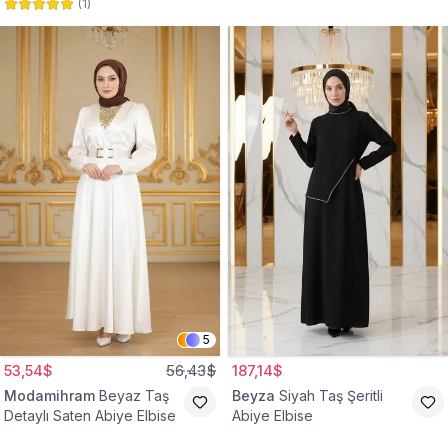
(
1
)
Abiye Elbise
Abiye Elbise
5
53,54$
56,43$
187,14$
Modamihram
Beyaz Taş
Beyza
Siyah Taş Şeritli
Detaylı Saten Abiye Elbise
Abiye Elbise