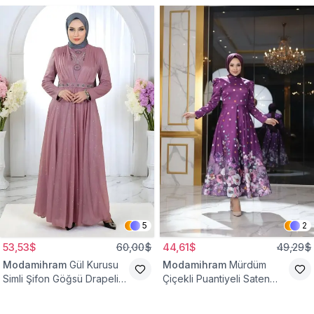
5
2
53,53$
60,00$
44,61$
49,29$
Modamihram
Gül Kurusu
Modamihram
Mürdüm
Simli Şifon Göğsü Drapeli
Çiçekli Puantiyeli Saten
Taş Detaylı Abiye Elbise
Abiye Elbise