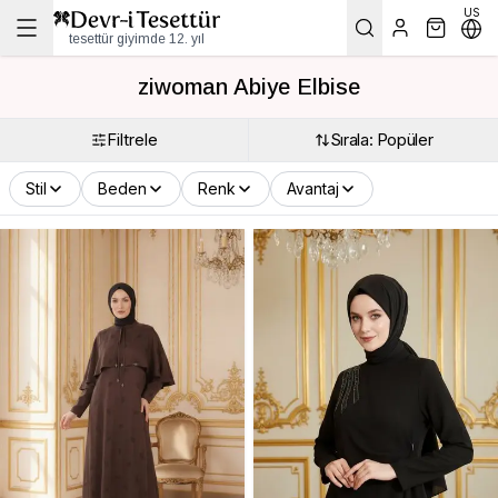
US
tesettür giyimde 12. yıl
ziwoman Abiye Elbise
Filtrele
Sırala: Popüler
Stil
Beden
Renk
Avantaj