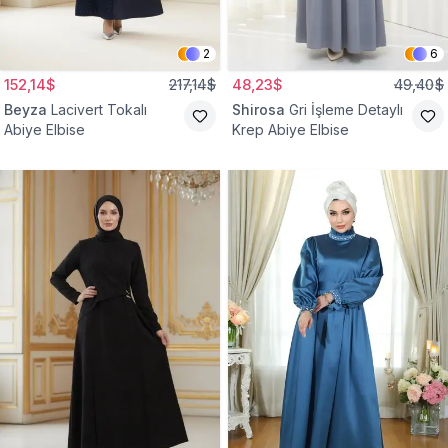
2
6
152,14$
217,14$
48,23$
49,40$
Beyza
Lacivert Tokalı
Shirosa
Gri İşleme Detaylı
Abiye Elbise
Krep Abiye Elbise