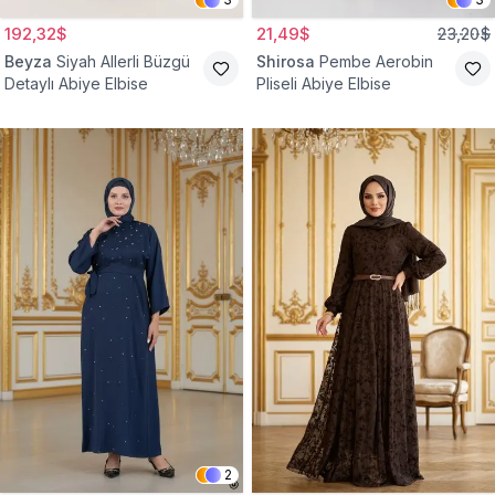
192,32$
21,49$
23,20$
Beyza
Siyah Allerli Büzgü
Shirosa
Pembe Aerobin
Detaylı Abiye Elbise
Pliseli Abiye Elbise
2