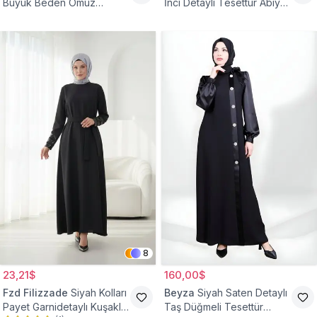
Büyük Beden Omuz
İnci Detaylı Tesettür Abiye
Büzgülü Abiye Elbise
Elbise
8
23,21$
160,00$
Fzd Filizzade
Siyah Kolları
Beyza
Siyah Saten Detaylı
Payet Garnidetaylı Kuşaklı
Taş Düğmeli Tesettür