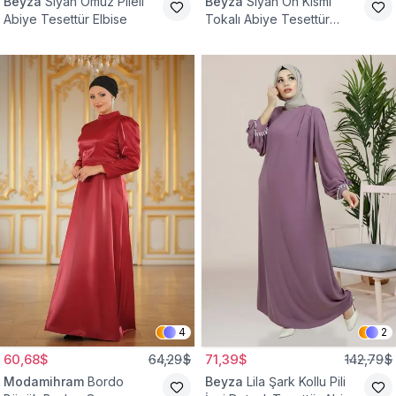
Beyza
Siyah Omuz Pileli
Beyza
Siyah Ön Kısmı
Abiye Tesettür Elbise
Tokalı Abiye Tesettür
Elbise
4
2
60,68$
64,29$
71,39$
142,79$
Modamihram
Bordo
Beyza
Lila Şark Kollu Pili