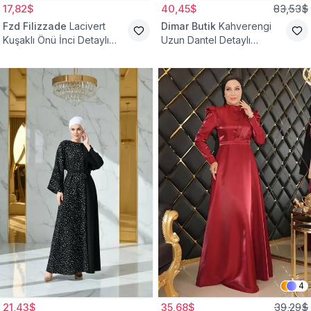
17,82$
40,45$
83,53$
Fzd Filizzade
Lacivert
Dimar Butik
Kahverengi
Kuşaklı Önü İnci Detaylı
Uzun Dantel Detaylı
Abiye Elbise
Kemerli Abiye Elbise
4
21,43$
35,68$
39,29$