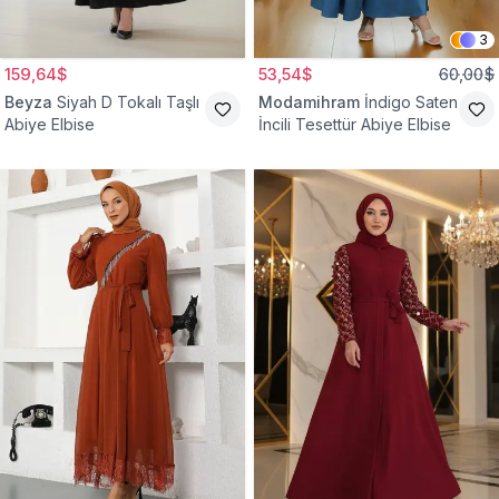
3
159,64$
53,54$
60,00$
Beyza
Siyah D Tokalı Taşlı
Modamihram
İndigo Saten
Abiye Elbise
İncili Tesettür Abiye Elbise