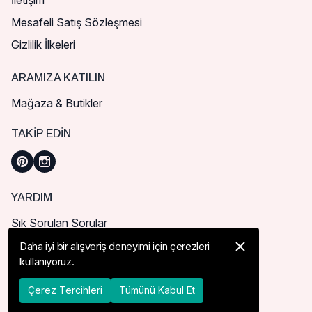
İletişim
Mesafeli Satış Sözleşmesi
Gizlilik İlkeleri
ARAMIZA KATILIN
Mağaza & Butikler
TAKIP EDIN
YARDIM
Sık Sorulan Sorular
Nasıl Sipariş Verebilirim?
Daha iyi bir alışveriş deneyimi için çerezleri
kullanıyoruz.
Kargo ve Teslimat
İade, İptal ve Değişim
Çerez Tercihleri
Tümünü Kabul Et