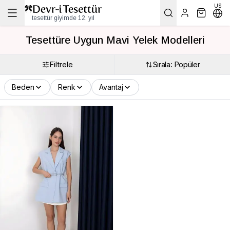
US
tesettür giyimde 12. yıl
Tesettüre Uygun Mavi Yelek Modelleri
Filtrele
Sırala: Popüler
Beden
Renk
Avantaj