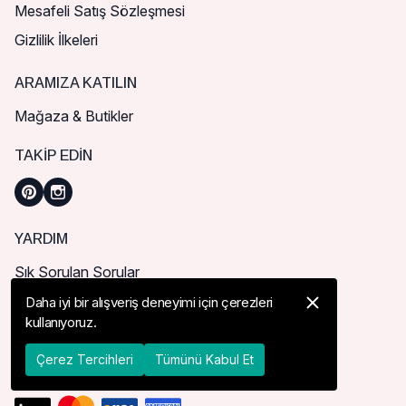
Mesafeli Satış Sözleşmesi
Gizlilik İlkeleri
ARAMIZA KATILIN
Mağaza & Butikler
TAKIP EDIN
YARDIM
Sık Sorulan Sorular
Nasıl Sipariş Verebilirim?
Daha iyi bir alışveriş deneyimi için çerezleri
kullanıyoruz.
Kargo ve Teslimat
İade, İptal ve Değişim
Çerez Tercihleri
Tümünü Kabul Et