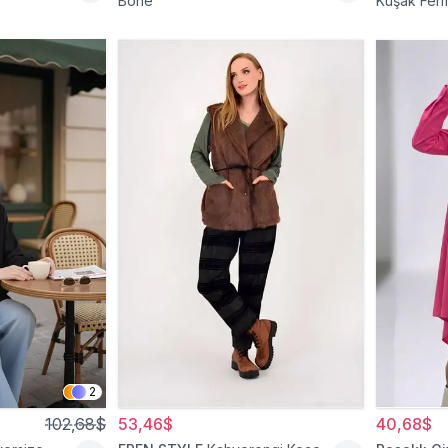
Bone
Kuşak Ferm
2
102,68$
53,46$
40,68$