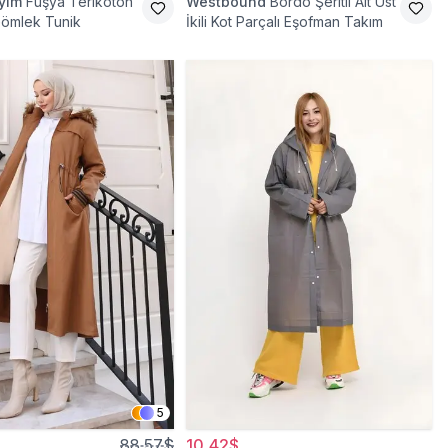
iyim
Fuşya Terikoton
Westbound
Bordo Şeritli Alt Üst
Gömlek Tunik
İkili Kot Parçalı Eşofman Takım
5
88,57$
10,42$