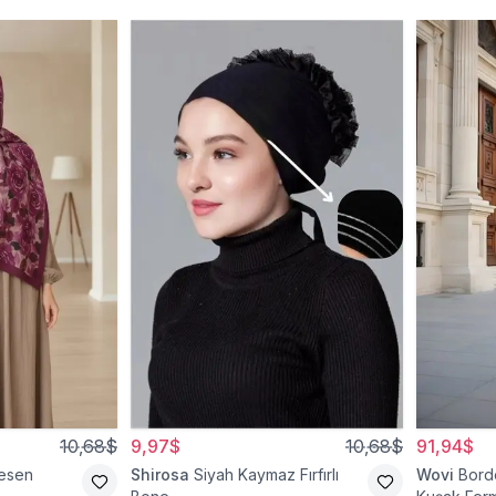
10,68$
9,97$
10,68$
91,94$
esen
Shirosa
Siyah Kaymaz Fırfırlı
Wovi
Bord