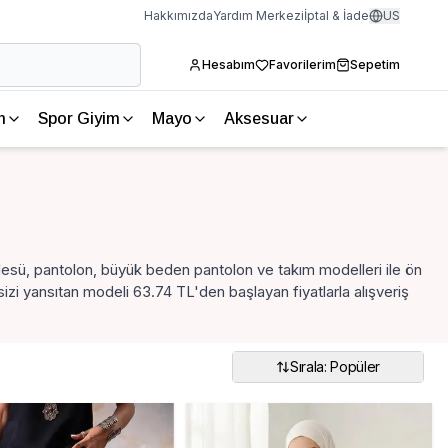
Hakkımızda
Yardım Merkezi
İptal & İade
US
Hesabım
Favorilerim
Sepetim
m
Spor Giyim
Mayo
Aksesuar
esü, pantolon, büyük beden pantolon ve takım modelleri ile ön
izi yansıtan modeli 63.74 TL'den başlayan fiyatlarla alışveriş
Sırala: Popüler