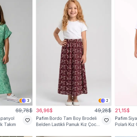
3
2
69,78$
36,96$
49,28$
21,15$
İspanyol
Pafim
Bordo Tam Boy Brodeli
Pafim
Siya
uk Takım
Belden Lastikli Pamuk Kız Çocuk
Polarlı Kız
Etek