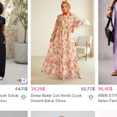
4
44,11$
34,29$
52,77$
96,40$
iyah Sokak
Dimar Butik
Çok Renkli Çiçek
EREN STY
olon
Desenli Bahar Elbise
Keten Pant