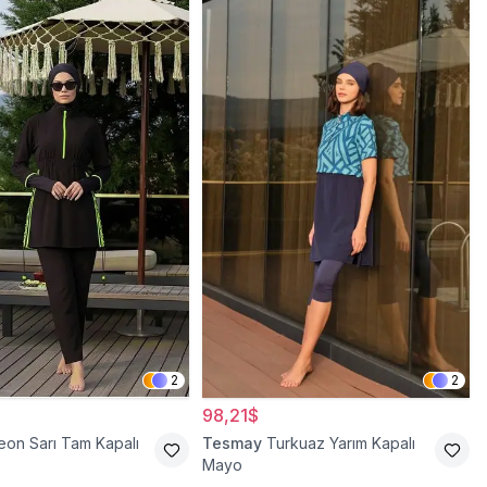
2
2
98,21$
eon Sarı Tam Kapalı
Tesmay
Turkuaz Yarım Kapalı
Mayo