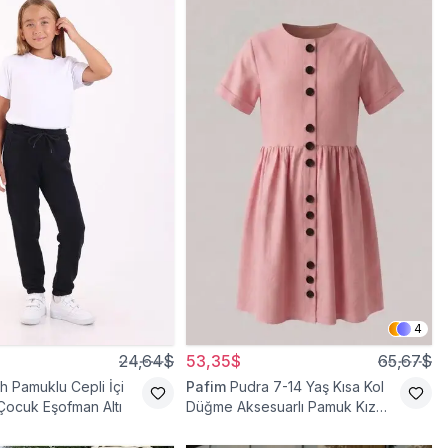
4
24,64$
53,35$
65,67$
h Pamuklu Cepli İçi
Pafim
Pudra 7-14 Yaş Kısa Kol
 Çocuk Eşofman Altı
Düğme Aksesuarlı Pamuk Kız
Çocuk Elbise