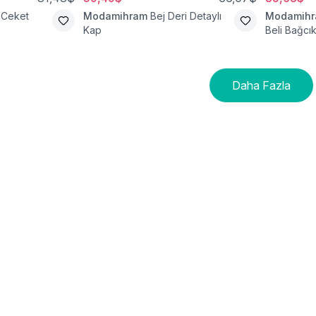
 Ceket
Modamihram
Bej Deri Detaylı
Modamih
Kap
Beli Bağcık
Daha Fazla