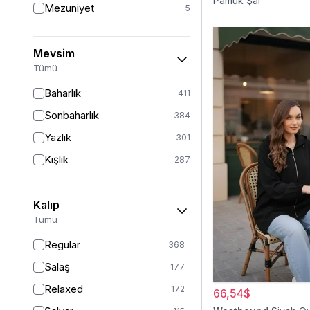
Pamuk Şal
Mezuniyet
5
Mevsim
Tümü
Baharlık
411
Sonbaharlık
384
Yazlık
301
Kışlık
287
Kalıp
Tümü
Regular
368
Salaş
177
Relaxed
172
66,54$