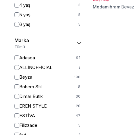
Fitted
3
4 yaş
3
Modamihram
Beyaz
Mom
2
5 yaş
5
Balık
1
6 yaş
5
İspanyol Paça
1
6-7 yaş
1
Kargo
1
Marka
7 yaş
23
Tümü
8 yaş
22
Adasea
92
8-9 yaş
1
ALLİNOFFİCİAL
2
9 yaş
21
Beyza
190
10 yaş
21
Bohem Stil
8
10-11 yaş
1
Dimar Butik
30
11 yaş
23
EREN STYLE
20
12 yaş
25
ESTİVA
47
12-13 yaş
1
Filizzade
5
13 yaş
21
fzd
2