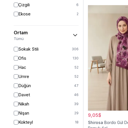
Triko
7
Çizgili
6
Tül
5
Ekose
2
Kürk
3
Müslin
3
Ortam
Peluş
2
Tümü
Jarse
2
Sokak Stili
306
Kadife
1
Ofis
130
Süet
1
Hac
52
Sandy
1
Umre
52
Düğün
47
Davet
46
Nikah
39
Nişan
29
9,05$
Kokteyl
18
Shirosa
Bordo Gül D