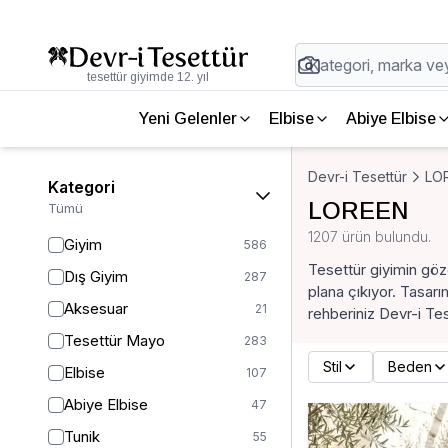
tesettür giyimde 12. yıl
Yeni Gelenler
Elbise
Abiye Elbise
Devr-i Tesettür
LO
Kategori
LOREEN
Tümü
1207 ürün bulundu.
Giyim
586
Tesettür giyimin gö
Dış Giyim
287
plana çıkıyor. Tasar
Aksesuar
21
rehberiniz Devr-i Tes
Tesettür Mayo
283
Stil
Beden
Elbise
107
Abiye Elbise
47
Tunik
55