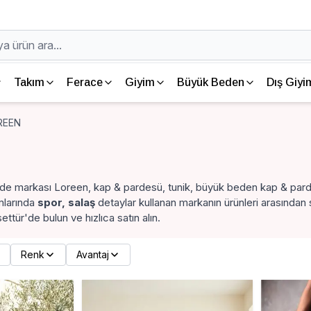
Takım
Ferace
Giyim
Büyük Beden
Dış Giyi
REEN
zde markası Loreen, kap & pardesü, tunik, büyük beden kap & pard
ımlarında
spor, salaş
detaylar kullanan markanın ürünleri arasından s
ettür'de bulun ve hızlıca satın alın.
Renk
Avantaj