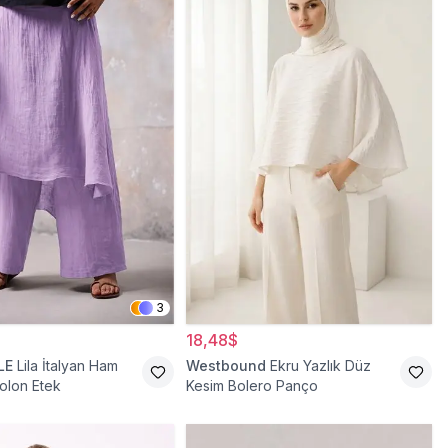
3
18,48$
LE
Lila İtalyan Ham
Westbound
Ekru Yazlık Düz
olon Etek
Kesim Bolero Panço