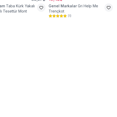
ram
Taba Kürk Yakalı
Genel Markalar
Gri Help Me
lı Tesettür Mont
Trençkot
(
1
)