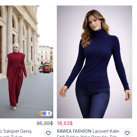
3
95,39$
18,63$
o Salopet Geniş
RAWEA FASHİON
Lacivert Kalın