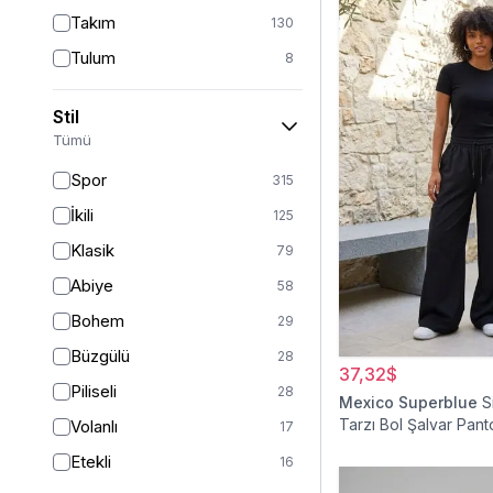
Takım
130
Tulum
8
Pantolon
151
Stil
Etek
19
Tümü
Pantolon Etek
2
Spor
315
Bluz & Gömlek
15
İkili
125
Kazak
6
Klasik
79
Eşofman
64
Abiye
58
Şal
6
Bohem
29
Bone
15
Büzgülü
28
37,32$
Ferace
126
Piliseli
28
Mexico Superblue
S
Kap & Pardesü
23
Tarzı Bol Şalvar Pant
Volanlı
17
Trençkot
32
Etekli
16
Hırka
4