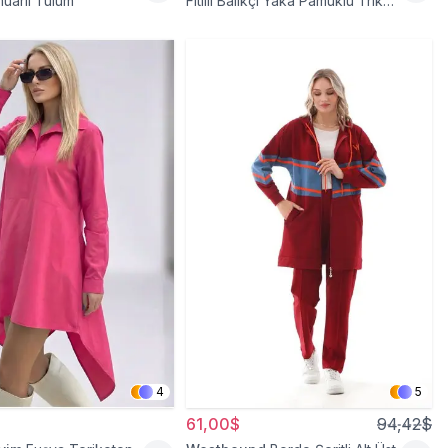
uarlı Tulum
Fitilli Balıkçı Yaka Pamuklu Triko
Kazak
4
5
61,00$
94,42$