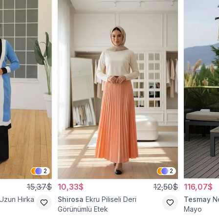
2
2
15,37$
10,33$
12,50$
116,07$
 Uzun Hırka
Shirosa
Ekru Piliseli Deri
Tesmay
N
Görünümlü Etek
Mayo