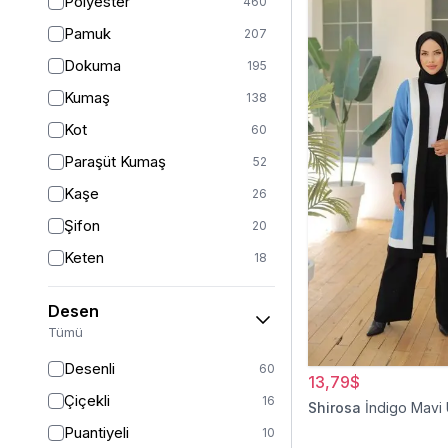
Polyester
460
Turuncu
49
Pamuk
207
Ekru
46
Dokuma
195
Mor
44
Kumaş
138
Pudra
43
Kot
60
Sarı
36
Paraşüt Kumaş
52
Kırmızı
26
Kaşe
26
Gümüş
13
Şifon
20
Turkuaz
8
Keten
18
Altın
5
Viskon
17
Desen
Saten
15
Tümü
Dantel
14
Desenli
60
13,79$
İpek
12
Çiçekli
16
Shirosa
İndigo Mavi
Krep
12
Puantiyeli
10