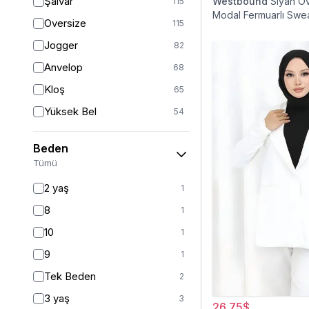
Şalvar
Westbound
Siyah O
115
Modal Fermuarlı Swea
Oversize
115
Jogger
82
Anvelop
68
Kloş
65
Yüksek Bel
54
Geniş Paça
40
Beden
Palazzo
27
Tümü
Baggy
16
2 yaş
1
Havuç
9
8
1
Slim Fit
9
10
1
Straight
6
9
1
Kalem
6
Tek Beden
2
Boyfriend
5
3 yaş
3
26,75$