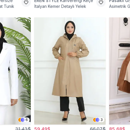
versize
EREN STYLE
Kahverengi Keçe
Pasaklı G
t Tunik
İtalyan Kemer Detaylı Yelek
Asimetrik 
6
3
31,43$
59,49$
66,07$
85,68$