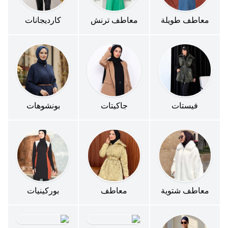
معاطف طويلة
معاطف ترنش
كارديجانات
فيستات
جاكيتات
بونشوهات
معاطف شتوية
معاطف
بوركينيات