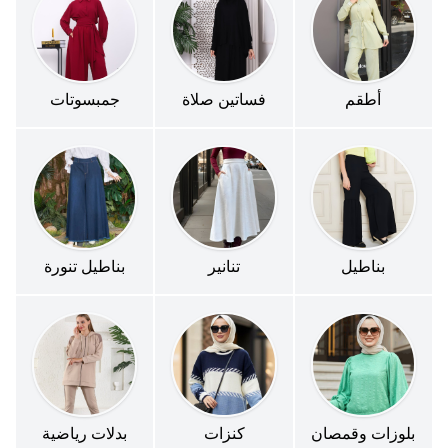
أطقم
فساتين صلاة
جمبسوتات
بناطيل
تنانير
بناطيل تنورة
بلوزات وقمصان
كنزات
بدلات رياضية