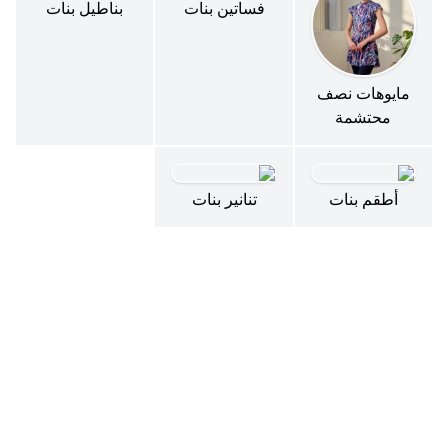
فساتين بنات
بناطيل بنات
مايوهات نصف
محتشمة
أطقم بنات
تنانير بنات