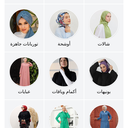
شالات
أوشحة
توربانات جاهزة
بونيهات
أكمام وياقات
عبايات